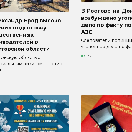
В Ростове-на-До
возбуждено угол
ександр Брод высоко
дело по факту п
енил подготовку
АЗС
щественных
Следователи полиции
блюдателей в
уголовное дело по фа
стовской области
47
товскую область с
циальным визитом посетил
н