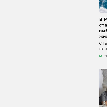
В 
ста
вы
жиз
С 1 
нач
2