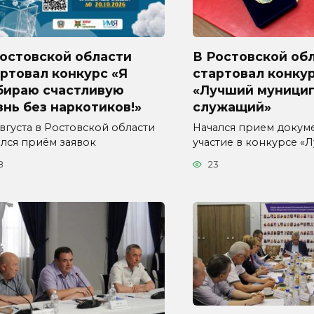
Ростовской области
В Ростовской об
ртовал конкурс «Я
стартовал конку
бираю счастливую
«Лучший муници
нь без наркотиков!»
служащий»
августа в Ростовской области
Начался прием докум
ался приём заявок
участие в конкурсе «
8
23