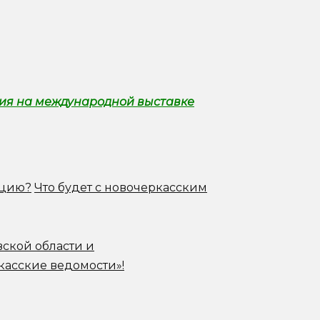
ния на международной выставке
ацию?
Что будет с новочеркасским
вской области и
касские ведомости»!