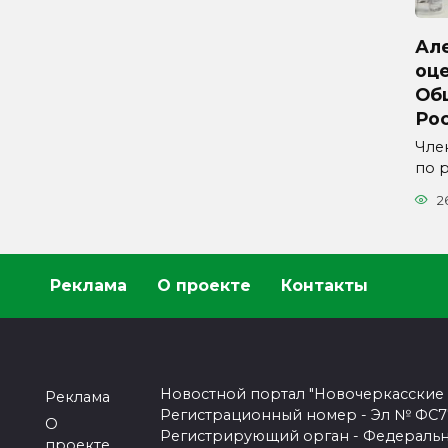
Ал
оц
Об
Ро
Чле
по 
2
Реклама
О проекте
Контакты
Новостной портал "Новочеркасские
Реклама
Регистрационный номер - Эл № ФС77-
О
Регистрирующий орган - Федеральн
проекте