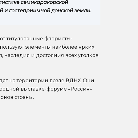
илистике семикаракорской
й и гостеприимной донской земли.
ют титулованные флористы-
спользуют элементы наиболее ярких
, наследия и достояния всех уголков
дят на территории возле ВДНХ. Они
родной выставке-форуме «Россия»
онов страны.