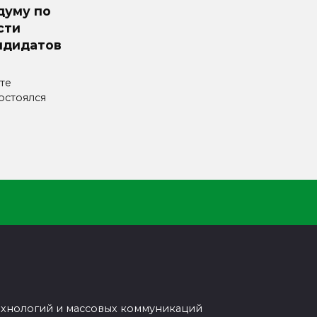
думу по
сти
ндидатов
те
остоялся
ехнологий и массовых коммуникаций