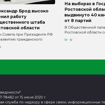
На выборах в Гос
Ростовской обла
ександр Брод высоко
выдвинуто 40 ка
енил работу
от 8 партий
щественного штаба
стовской области
В Общественной пала
Ростовской области с
н Совета при Президенте РФ
развитию гражданского
51
6
 ведомости"
78482 от 15 июня 2020 г.
ая служба по надзору в сфере связи, информационных т