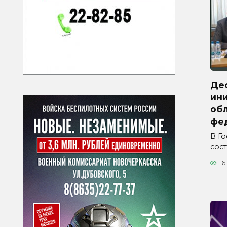
Де
ини
обл
фе
В Г
сос
6