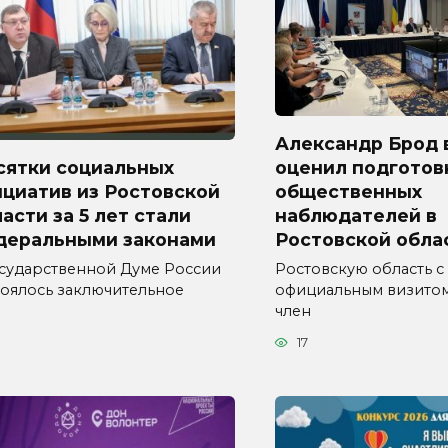
Александр Брод 
сятки социальных
оценил подготов
циатив из Ростовской
общественных
асти за 5 лет стали
наблюдателей в
деральными законами
Ростовской обла
осударственной Думе России
Ростовскую область с
тоялось заключительное
официальным визитом
член
17