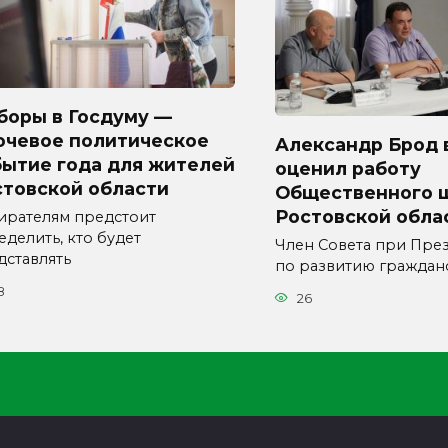
боры в Госдуму —
ючевое политическое
Александр Брод 
бытие года для жителей
оценил работу
стовской области
Общественного 
Ростовской обла
ирателям предстоит
еделить, кто будет
Член Совета при Пре
дставлять
по развитию граждан
8
26