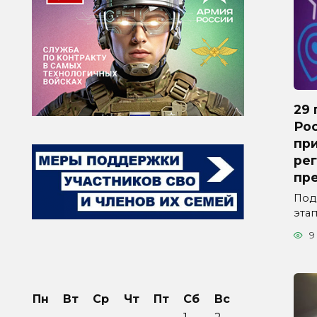
29 
Ро
пр
рег
пр
Под
эта
9
Пн
Вт
Ср
Чт
Пт
Сб
Вс