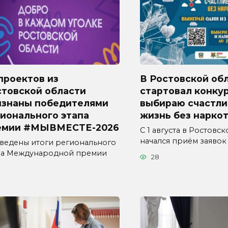
проектов из
В Ростовской об
стовской области
стартовал конкур
изнаны победителями
выбираю счастл
ионального этапа
жизнь без наркот
емии #МЫВМЕСТЕ-2026
С 1 августа в Ростовс
начался приём заявок
ведены итоги регионального
па Международной премии
28