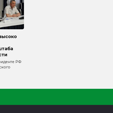
высоко
штаба
сти
зиденте РФ
ского