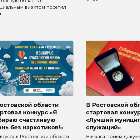
товскую область с
циальным визитом посетил
н
Ростовской области
В Ростовской об
ртовал конкурс «Я
стартовал конку
бираю счастливую
«Лучший муници
нь без наркотиков!»
служащий»
августа в Ростовской области
Начался прием докум