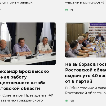
ался приём заявок
участие в конкурсе «
7
21
На выборах в Гос
Ростовской обла
ександр Брод высоко
выдвинуто 40 ка
енил работу
от 8 партий
щественного штаба
стовской области
В Общественной пала
Ростовской области с
н Совета при Президенте РФ
развитию гражданского
49