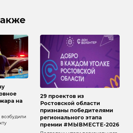
также
ну
овное
29 проектов из
ожара на
Ростовской области
признаны победителями
 возбудили
регионального этапа
кту
премии #МЫВМЕСТЕ-2026