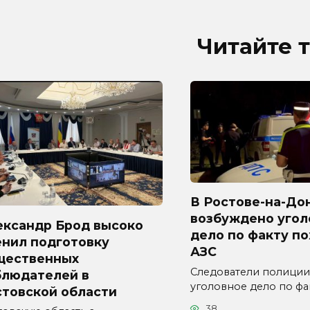
Читайте 
В Ростове-на-До
возбуждено угол
ександр Брод высоко
дело по факту п
енил подготовку
АЗС
щественных
Следователи полиции
блюдателей в
уголовное дело по фа
стовской области
38