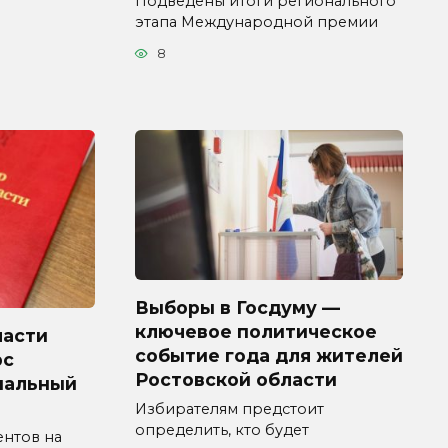
Подведены итоги регионального
этапа Международной премии
8
Выборы в Госдуму —
ключевое политическое
ласти
событие года для жителей
рс
Ростовской области
пальный
Избирателям предстоит
определить, кто будет
ентов на