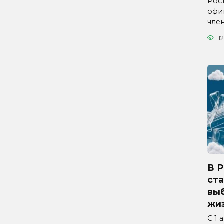
Рос
офи
чле
12
В 
ста
вы
жиз
С 1 