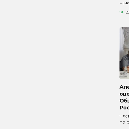
нач
2
Ал
оц
Об
Ро
Чле
по 