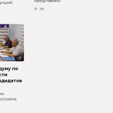
представлять
Лучший
28
думу по
сти
ндидатов
те
остоялся