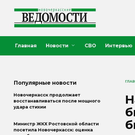
Перейти
к
содержанию
Главная
Новости
СВО
Интервью
ГЛА
Популярные новости
Н
Новочеркасск продолжает
восстанавливаться после мощного
удара стихии
б
б
Министр ЖКХ Ростовской области
посетила Новочеркасск: оценка