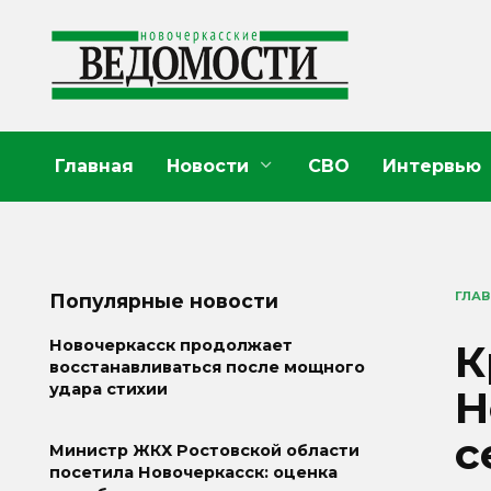
Перейти
к
содержанию
Главная
Новости
СВО
Интервью
ГЛА
Популярные новости
К
Новочеркасск продолжает
восстанавливаться после мощного
удара стихии
Н
с
Министр ЖКХ Ростовской области
посетила Новочеркасск: оценка