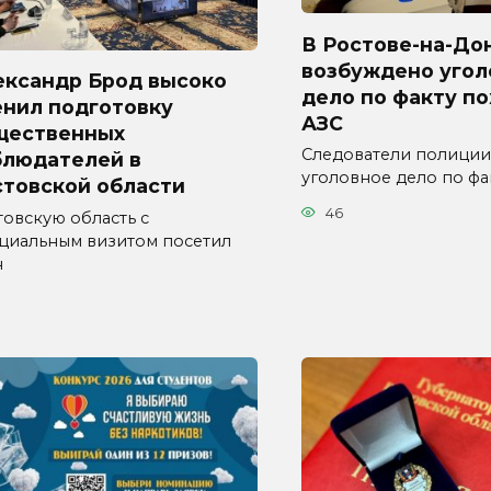
В Ростове-на-До
возбуждено угол
ександр Брод высоко
дело по факту п
енил подготовку
АЗС
щественных
Следователи полиции
блюдателей в
уголовное дело по фа
стовской области
46
товскую область с
циальным визитом посетил
н
3