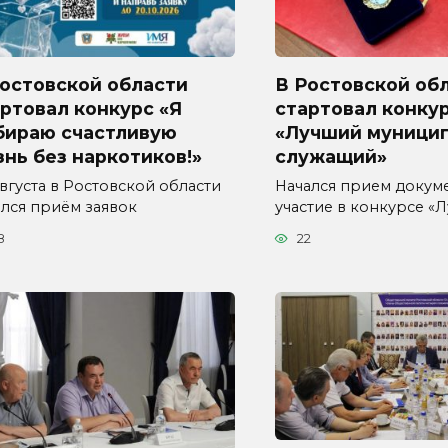
Ростовской области
В Ростовской об
ртовал конкурс «Я
стартовал конку
бираю счастливую
«Лучший муници
нь без наркотиков!»
служащий»
августа в Ростовской области
Начался прием докум
ался приём заявок
участие в конкурсе «
8
22