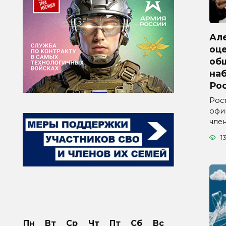
Ал
оц
об
на
Ро
Рос
офи
чле
1
Пн
Вт
Ср
Чт
Пт
Сб
Вс