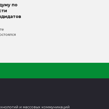
думу по
сти
ндидатов
те
остоялся
ехнологий и массовых коммуникаций