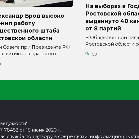
На выборах в Гос
Ростовской обла
ександр Брод высоко
выдвинуто 40 ка
енил работу
от 8 партий
щественного штаба
стовской области
В Общественной пала
Ростовской области с
н Совета при Президенте РФ
развитию гражданского
50
5
 ведомости"
78482 от 15 июня 2020 г.
ая служба по надзору в сфере связи, информационных т