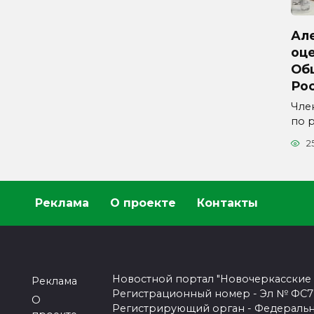
Ал
оц
Об
Ро
Чле
по 
2
Реклама
О проекте
Контакты
Новостной портал "Новочеркасские
Реклама
Регистрационный номер - Эл № ФС77-
О
Регистрирующий орган - Федеральн