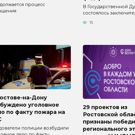
должается процесс
В Государственной Д
ащения
состоялось заключит
4
15
Ростове-на-Дону
збуждено уголовное
29 проектов из
о по факту пожара на
Ростовской обла
С
признаны побед
дователи полиции возбудили
регионального э
ловное дело по факту