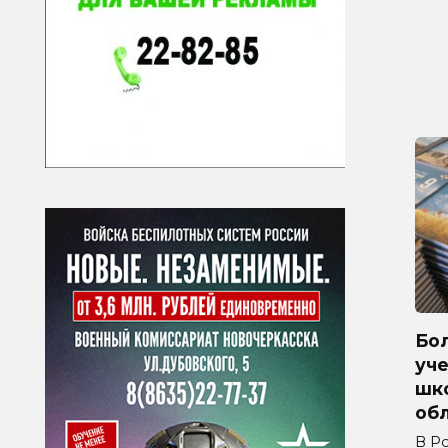
Бол
уче
шк
обл
В Р