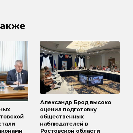
также
Александр Брод высоко
ных
оценил подготовку
стовской
общественных
 стали
наблюдателей в
аконами
Ростовской области