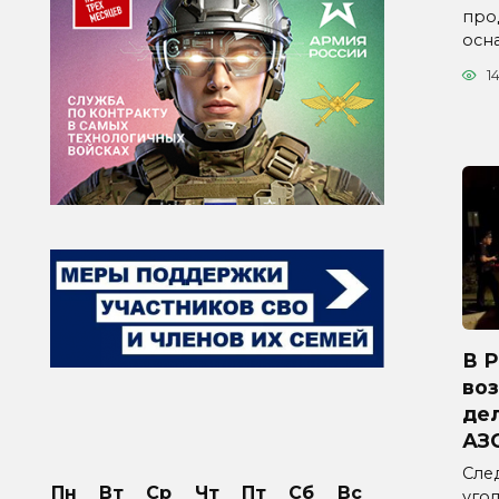
про
осн
1
В 
во
дел
АЗ
Сле
Пн
Вт
Ср
Чт
Пт
Сб
Вс
уго