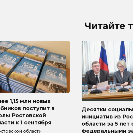
Читайте 
ее 1,15 млн новых
бников поступит в
Десятки социаль
олы Ростовской
инициатив из Ро
асти к 1 сентября
области за 5 лет
федеральными з
остовской области