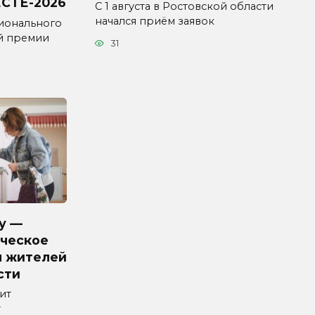
СТЕ-2026
С 1 августа в Ростовской области
начался приём заявок
ионального
й премии
31
у —
ческое
я жителей
сти
ит
т