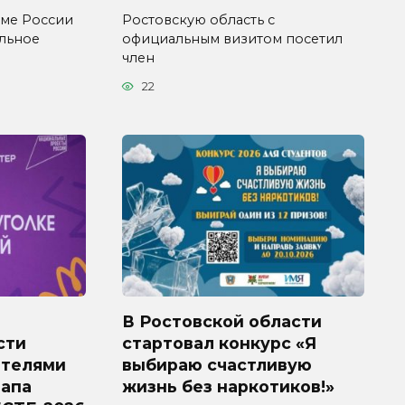
уме России
Ростовскую область с
ельное
официальным визитом посетил
член
22
В Ростовской области
сти
стартовал конкурс «Я
ителями
выбираю счастливую
тапа
жизнь без наркотиков!»