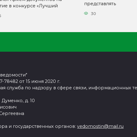
представлять
стие в конкурсе «Лучший
30
5
 ведомости"
78482 от 15 июня 2020 г.
ая служба по надзору в сфере связи, информационных т
 Думенко, д. 10
рисович
 Сергеевна
ра и государственных органов:
vedomostin@mail.ru