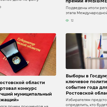
премии #МЫВМЕ
9
Подведены итоги рег
этапа Международно
12
Выборы в Госдум
ключевое полити
Ростовской области
событие года дл
ртовал конкурс
Ростовской обла
учший муниципальный
ужащий»
Избирателям предсто
определить, кто буде
ался прием документов на