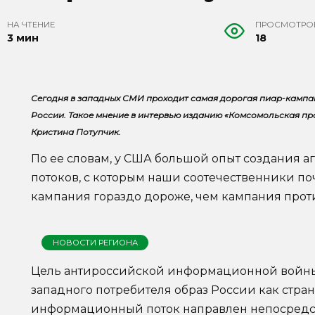
НА ЧТЕНИЕ
ПРОСМОТРО
3 мин
18
Сегодня в западных СМИ проходит самая дорогая пиар-кампан
России. Такое мнение в интервью изданию «Комсомольская п
Кристина Потупчик.
По ее словам, у США большой опыт создания
потоков, с которым наши соотечественники по
кампания гораздо дороже, чем кампания проти
НОВОСТИ РЕГИОНА
Цель антироссийской информационной войны
западного потребителя образ России как стран
информационный поток направлен непосредс