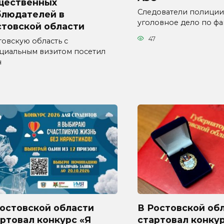
щественных
Следователи полиции
блюдателей в
уголовное дело по фа
стовской области
47
товскую область с
циальным визитом посетил
н
Ростовской области
В Ростовской об
ртовал конкурс «Я
стартовал конку