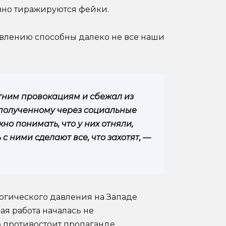
вно тиражируются фейки.
авлению способны далеко не все наши
тним провокациям и сбежал из
 полученному через социальные
но понимать, что у них отняли,
 с ними сделают все, что захотят, —
огического давления на Западе
ая работа началась не
о противостоит пропаганде.