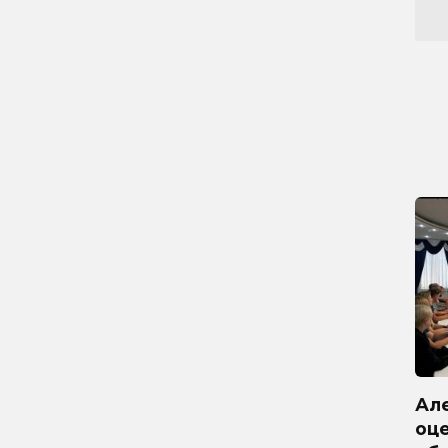
Ал
оц