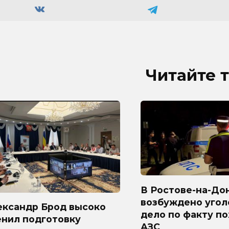
Читайте 
В Ростове-на-До
возбуждено угол
ександр Брод высоко
дело по факту п
енил подготовку
АЗС