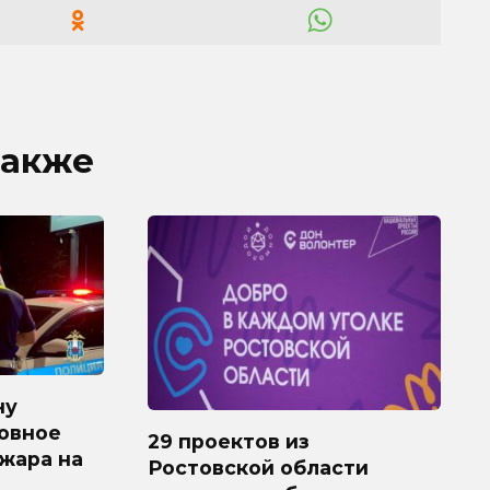
также
ну
овное
29 проектов из
ожара на
Ростовской области