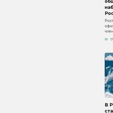
об
на
Ро
Рос
офи
чле
17
В 
ста