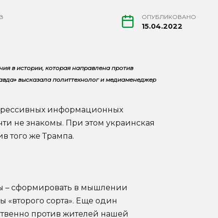
В
ОПУБЛИКОВАНО
15.04.2022
ия в истории, которая направлена против
равда» высказала политтехнолог и медиаменеджер
 агрессивных информационных
чти не знакомы. При этом украинская
в того же Трампа.
 – сформировать в мышлении
ы «второго сорта». Еще один
твенно против жителей нашей