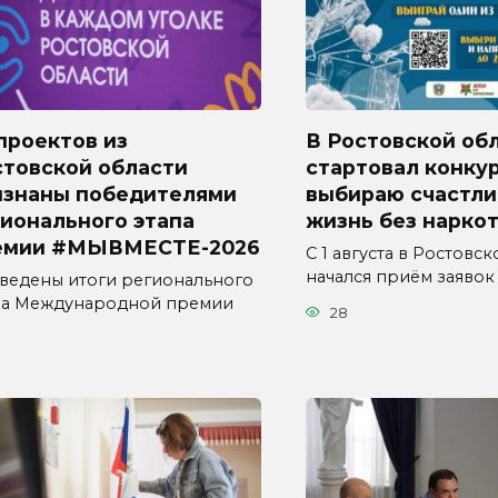
проектов из
В Ростовской об
стовской области
стартовал конкур
изнаны победителями
выбираю счастл
ионального этапа
жизнь без наркот
емии #МЫВМЕСТЕ-2026
С 1 августа в Ростовс
начался приём заявок
ведены итоги регионального
па Международной премии
28