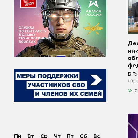
Де
ини
обл
фе
В Г
сос
7
Пн
Вт
Ср
Чт
Пт
Сб
Вс