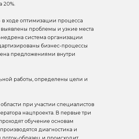
а 20%.
 в ходе оптимизации процесса
 выявлены проблемы и узкие места
 Внедрена система организации
ндартизированы бизнес-процессы
мена предложениями внутри
льной работы, определены цели и
 области при участии специалистов
ератора нацпроекта. В первые три
проходят обучение основам
 производятся диагностика и
я поток-образец и происходит