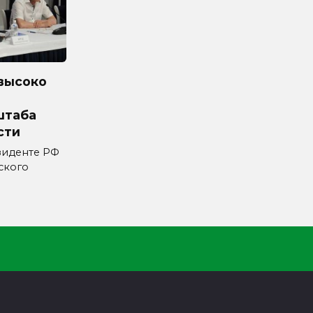
высоко
штаба
сти
зиденте РФ
ского