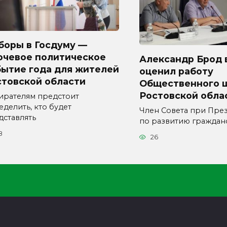
боры в Госдуму —
ючевое политическое
Александр Брод 
бытие года для жителей
оценил работу
стовской области
Общественного 
Ростовской обла
ирателям предстоит
еделить, кто будет
Член Совета при Пре
дставлять
по развитию граждан
8
26