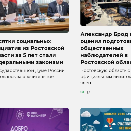
Александр Брод 
сятки социальных
оценил подготов
циатив из Ростовской
общественных
асти за 5 лет стали
наблюдателей в
деральными законами
Ростовской обла
осударственной Думе России
Ростовскую область с
тоялось заключительное
официальным визитом
член
17