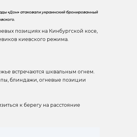
гады «Дон» атаковали украинский бронированный
овского.
оевых позициях на Кинбургской косе,
евиков киевского режима.
ежье встречаются шквальным огнем.
опы, блиндажи, огневые позиции
иться к берегу на расстояние