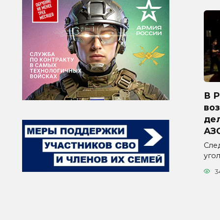
В 
во
дел
АЗ
Сле
уго
3