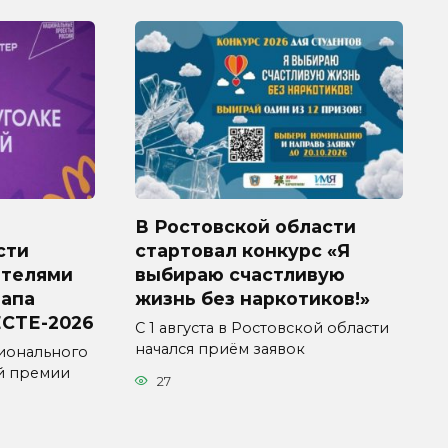
В Ростовской области
сти
стартовал конкурс «Я
ителями
выбираю счастливую
тапа
жизнь без наркотиков!»
СТЕ-2026
С 1 августа в Ростовской области
начался приём заявок
ионального
й премии
27