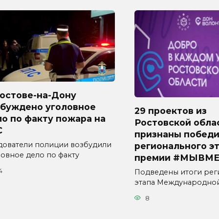
Ростове-на-Дону
збуждено уголовное
29 проектов из
о по факту пожара на
Ростовской обла
С
признаны побед
дователи полиции возбудили
регионального э
ловное дело по факту
премии #МЫВМЕ
4
Подведены итоги рег
этапа Международно
8