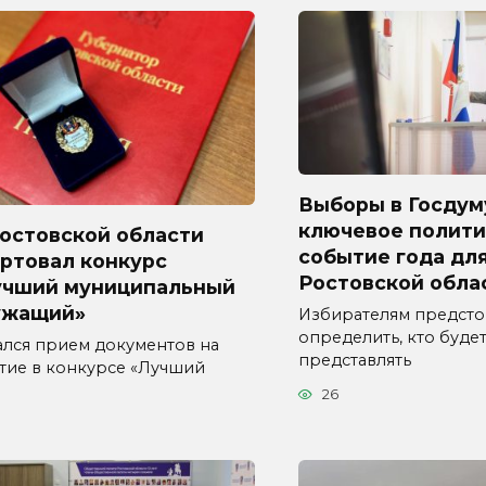
Выборы в Госдум
ключевое полити
Ростовской области
событие года дл
ртовал конкурс
Ростовской обла
учший муниципальный
ужащий»
Избирателям предсто
определить, кто буде
ался прием документов на
представлять
стие в конкурсе «Лучший
26