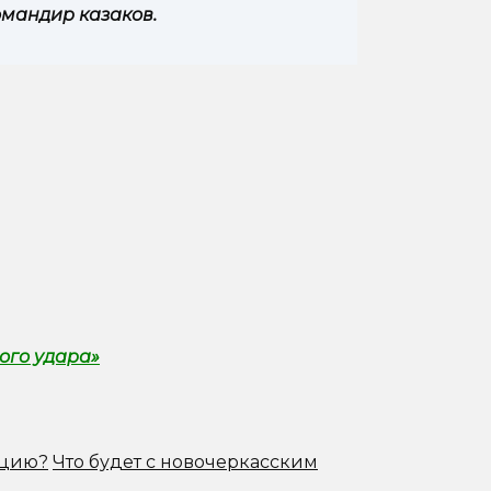
омандир казаков.
ого удара»
ацию?
Что будет с новочеркасским