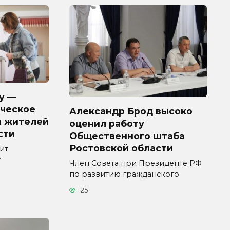
у —
ческое
Александр Брод высоко
я жителей
оценил работу
сти
Общественного штаба
Ростовской области
ит
т
Член Совета при Президенте РФ
по развитию гражданского
25