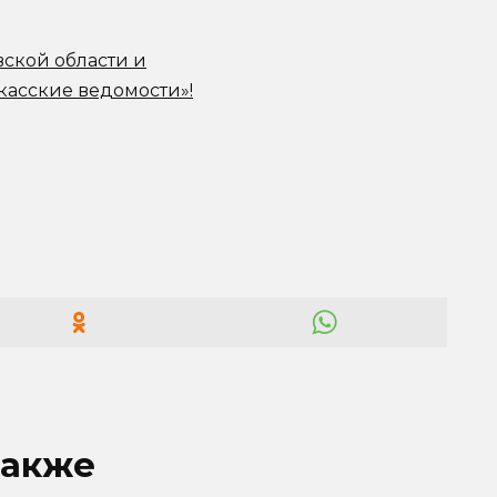
вской области и
касские ведомости»!
также