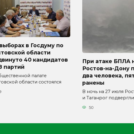
выборах в Госдуму по
стовской области
двинуто 40 кандидатов
При атаке БПЛА 
8 партий
Ростов-на-Дону 
два человека, пя
бщественной палате
товской области состоялся
ранены
В ночь на 27 июля Ро
9
и Таганрог подвергли
50