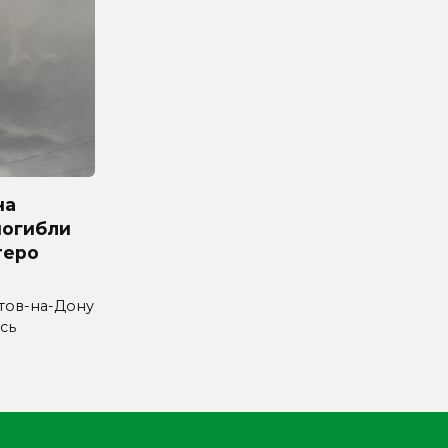
на
погибли
теро
стов-на-Дону
сь