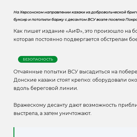
На Херсонском направлении казаки из добровольческой бри
буксир и потопили баржу с десантом ВСУ возле поселка Покр
Как пишет издание «АиФ», это произошло на б
которая постоянно подвергается обстрелам бо
БЕЗОПАСНОСТЬ
Отчаянные попытки ВСУ высадиться на побер
Донские казаки стоят крепко: оборудовали ок
вдоль береговой линии.
Вражескому десанту дают возможность приблиз
выстрела, а затем уничтожают.