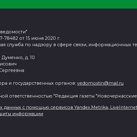
 ведомости"
78482 от 15 июня 2020 г.
ая служба по надзору в сфере связи, информационных т
 Думенко, д. 10
рисович
 Сергеевна
ра и государственных органов:
vedomostin@mail.ru
ной ответственностью "Редакция газеты "Новочеркасские
данных с помощью сервисов Yandex.Metrika, LiveInternet, 
ащиты информации