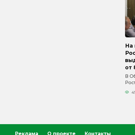
На 
Ро
вы
от 
В О
Рос
4
Реклама
О проекте
Контакты