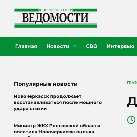
Перейти
к
содержанию
Главная
Новости
СВО
Интервью
ГЛА
Популярные новости
Д
Новочеркасск продолжает
восстанавливаться после мощного
удара стихии
Министр ЖКХ Ростовской области
посетила Новочеркасск: оценка