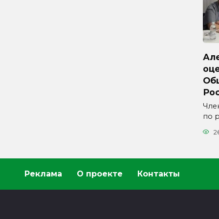
Ал
оц
Об
Ро
Чле
по 
2
Реклама
О проекте
Контакты