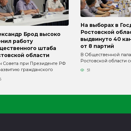
На выборах в Гос
Ростовской обла
ександр Брод высоко
выдвинуто 40 ка
енил работу
от 8 партий
щественного штаба
стовской области
В Общественной пала
Ростовской области с
н Совета при Президенте РФ
развитию гражданского
51
6