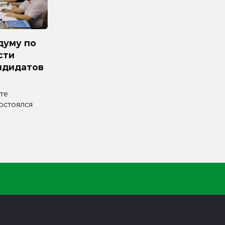
думу по
сти
ндидатов
те
остоялся