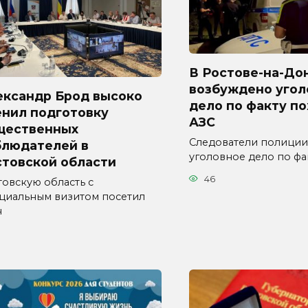
В Ростове-на-До
возбуждено угол
ександр Брод высоко
дело по факту п
енил подготовку
АЗС
щественных
Следователи полиции
блюдателей в
уголовное дело по фа
стовской области
46
товскую область с
циальным визитом посетил
н