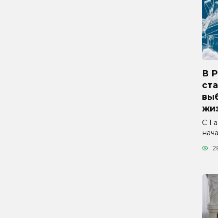
В 
ста
вы
жиз
С 1 
нач
2