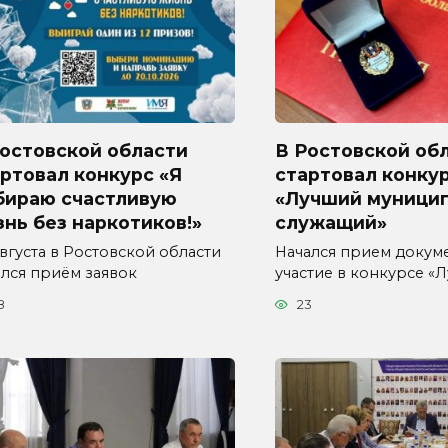
Ростовской области
В Ростовской об
ртовал конкурс «Я
стартовал конку
бираю счастливую
«Лучший муници
нь без наркотиков!»
служащий»
августа в Ростовской области
Начался прием докум
ался приём заявок
участие в конкурсе «
8
23