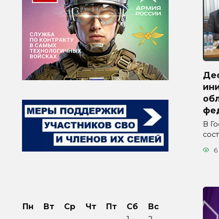
Де
ини
обл
фе
В Г
сос
6
Пн
Вт
Ср
Чт
Пт
Сб
Вс