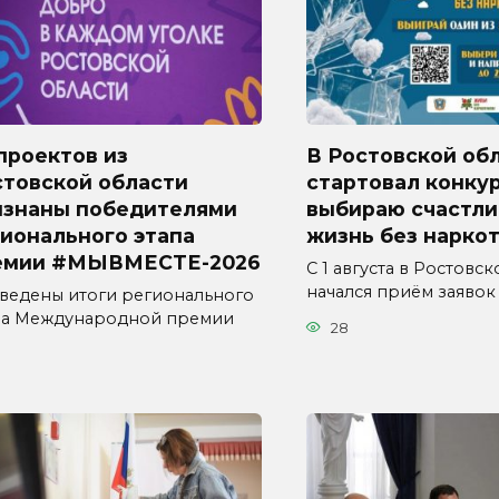
проектов из
В Ростовской об
стовской области
стартовал конкур
изнаны победителями
выбираю счастл
ионального этапа
жизнь без наркот
емии #МЫВМЕСТЕ-2026
С 1 августа в Ростовс
начался приём заявок
ведены итоги регионального
па Международной премии
28