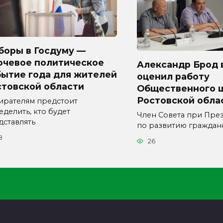
боры в Госдуму —
ючевое политическое
Александр Брод 
бытие года для жителей
оценил работу
стовской области
Общественного 
Ростовской обла
ирателям предстоит
еделить, кто будет
Член Совета при Пре
дставлять
по развитию граждан
8
26