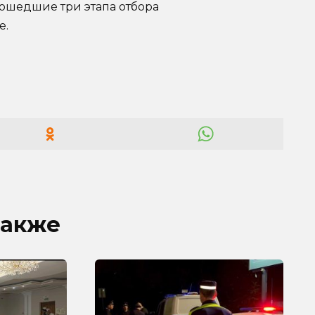
рошедшие три этапа отбора
е.
также