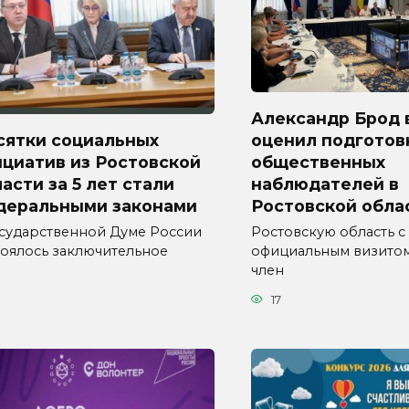
Александр Брод 
сятки социальных
оценил подготов
циатив из Ростовской
общественных
асти за 5 лет стали
наблюдателей в
деральными законами
Ростовской обла
осударственной Думе России
Ростовскую область с
тоялось заключительное
официальным визитом
член
17