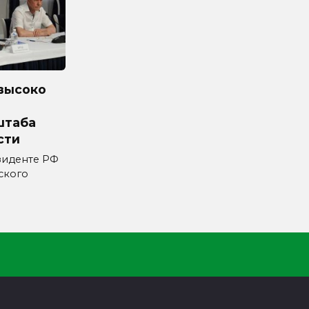
высоко
штаба
сти
зиденте РФ
ского