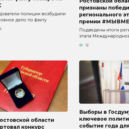
Ростовской обла
С
признаны побед
дователи полиции возбудили
регионального э
ловное дело по факту
премии #МЫВМЕ
9
Подведены итоги рег
этапа Международно
12
Выборы в Госдум
ключевое полити
Ростовской области
событие года дл
ртовал конкурс