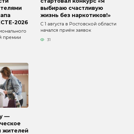
сти
стартовал конкурс «Я
ителями
выбираю счастливую
тапа
жизнь без наркотиков!»
СТЕ-2026
С 1 августа в Ростовской области
начался приём заявок
ионального
й премии
31
у —
ческое
я жителей