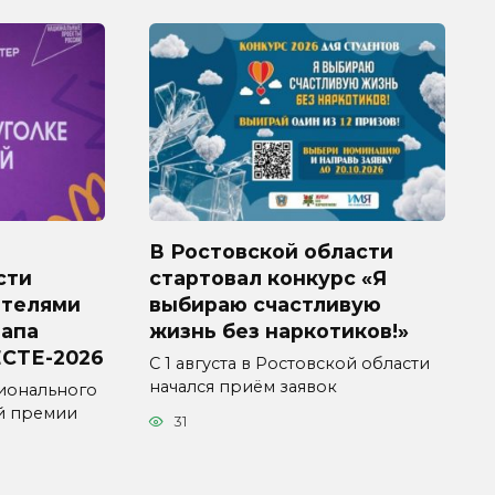
В Ростовской области
сти
стартовал конкурс «Я
ителями
выбираю счастливую
тапа
жизнь без наркотиков!»
СТЕ-2026
С 1 августа в Ростовской области
начался приём заявок
ионального
й премии
31