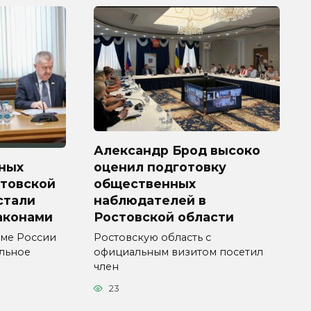
Александр Брод высоко
ных
оценил подготовку
стовской
общественных
 стали
наблюдателей в
аконами
Ростовской области
уме России
Ростовскую область с
ельное
официальным визитом посетил
член
23