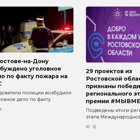
Ростове-на-Дону
збуждено уголовное
29 проектов из
о по факту пожара на
Ростовской обла
С
признаны побед
дователи полиции возбудили
регионального э
ловное дело по факту
премии #МЫВМЕ
9
Подведены итоги рег
этапа Международно
12