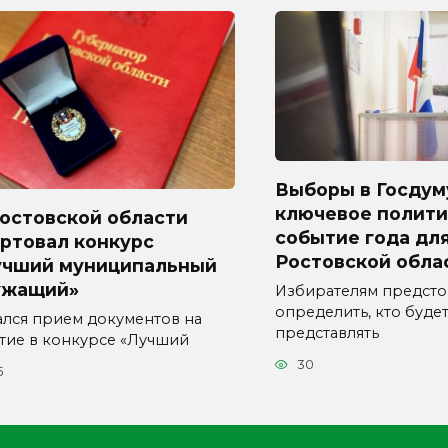
Выборы в Госдум
ключевое полити
Ростовской области
событие года дл
ртовал конкурс
Ростовской обла
учший муниципальный
ужащий»
Избирателям предсто
определить, кто буде
ался прием документов на
представлять
стие в конкурсе «Лучший
30
5