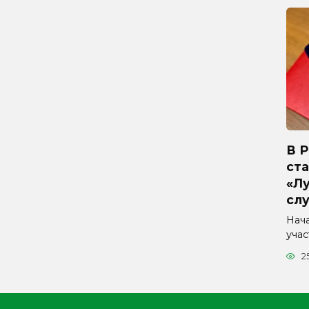
В 
ста
«Л
сл
Нач
уча
2