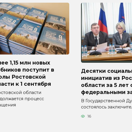
ее 1,15 млн новых
бников поступит в
Десятки социаль
олы Ростовской
инициатив из Ро
асти к 1 сентября
области за 5 лет
федеральными з
остовской области
должается процесс
В Государственной Д
ащения
состоялось заключит
16