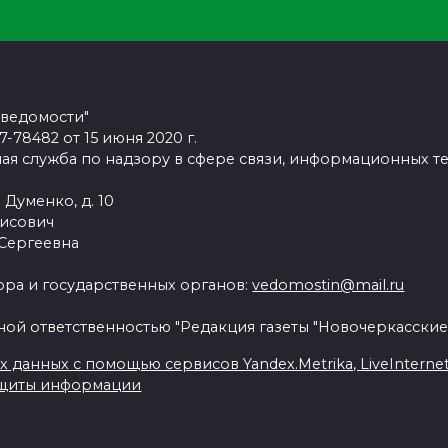
 ведомости"
78482 от 15 июня 2020 г.
ая служба по надзору в сфере связи, информационных т
 Думенко, д. 10
рисович
 Сергеевна
ра и государственных органов:
vedomostin@mail.ru
ной ответственностью "Редакция газеты "Новочеркасские
данных с помощью сервисов Yandex.Metrika, LiveInternet, 
ащиты информации