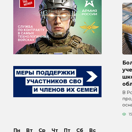
Бол
уче
шк
обл
В Р
про
осн
15
Пн
Вт
Ср
Чт
Пт
Сб
Вс