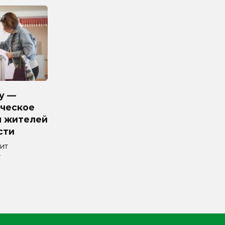
у —
ческое
я жителей
сти
ит
т