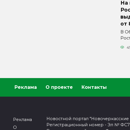
На 
Ро
вы
от 
В О
Рос
4
Реклама
О проекте
Контакты
Новостной портал "Новочеркасские
Реклама
Регистрационный номер - Эл № ФС77-
О