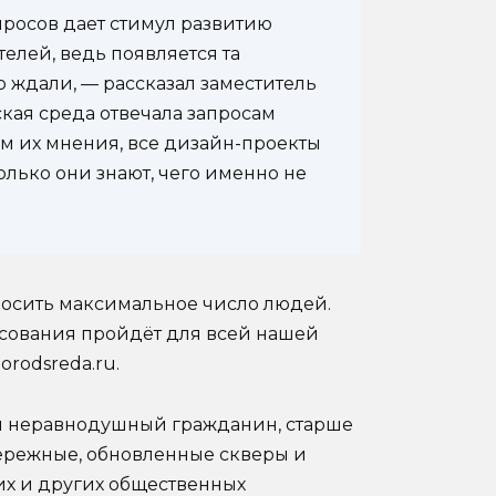
росов дает стимул развитию
елей, ведь появляется та
 ждали, — рассказал заместитель
кая среда отвечала запросам
ом их мнения, все дизайн-проекты
олько они знают, чего именно не
росить максимальное число людей.
лосования пройдёт для всей нашей
orodsreda.ru.
й неравнодушный гражданин, старше
абережные, обновленные скверы и
тих и других общественных