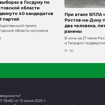
выборах в Госдуму по
стовской области
двинуто 40 кандидатов
При атаке БПЛА 
8 партий
Ростов-на-Дону 
два человека, пя
бщественной палате
товской области состоялся
ранены
В ночь на 27 июля Ро
9
и Таганрог подвергли
50
 ведомости"
78482 от 15 июня 2020 г.