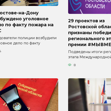
Ростове-на-Дону
збуждено уголовное
29 проектов из
о по факту пожара на
Ростовской обла
С
признаны побед
дователи полиции возбудили
регионального э
ловное дело по факту
премии #МЫВМЕ
4
Подведены итоги рег
этапа Международно
8