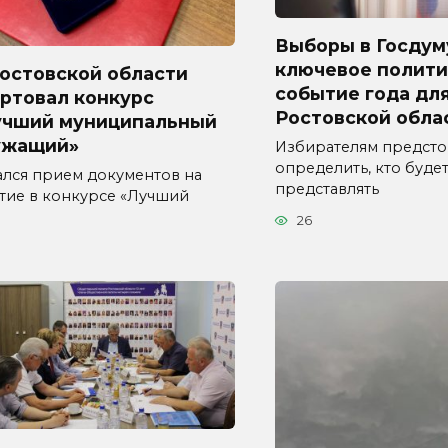
Выборы в Госдум
ключевое полити
Ростовской области
событие года дл
ртовал конкурс
Ростовской обла
учший муниципальный
ужащий»
Избирателям предсто
определить, кто буде
ался прием документов на
представлять
стие в конкурсе «Лучший
26