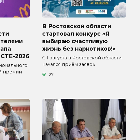
В Ростовской области
сти
стартовал конкурс «Я
ителями
выбираю счастливую
тапа
жизнь без наркотиков!»
СТЕ-2026
С 1 августа в Ростовской области
начался приём заявок
ионального
й премии
27