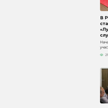
В 
ста
«Л
сл
Нач
уча
21