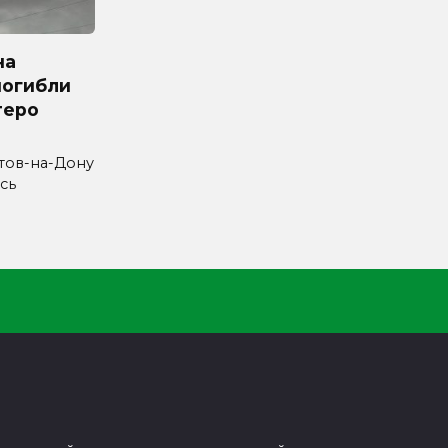
на
погибли
теро
стов-на-Дону
сь