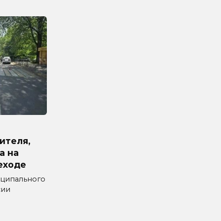
ителя,
а на
еходе
ципального
сии