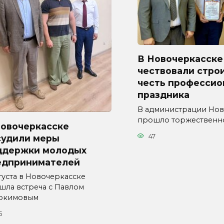
В Новочеркасске
чествовали стро
честь профессио
праздника
В администрации Нов
прошло торжественн
Новочеркасске
47
судили меры
ддержки молодых
едпринимателей
густа в Новочеркасске
шла встреча с Павлом
окимовым
5