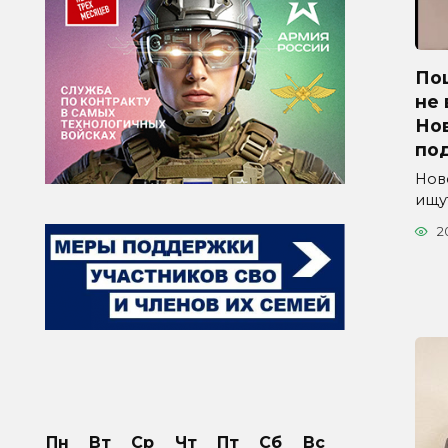
По
не 
Но
по
Нов
ищу
2
Пн
Вт
Ср
Чт
Пт
Сб
Вс