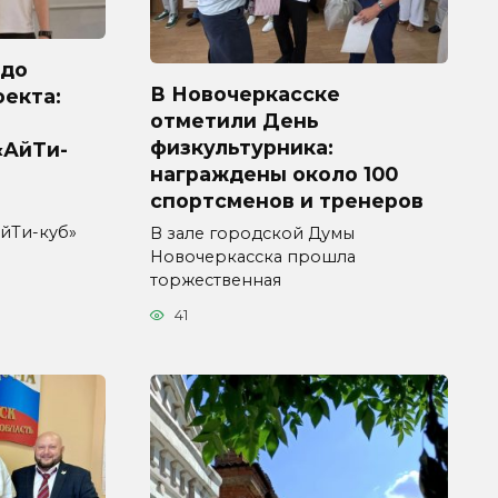
 до
В Новочеркасске
оекта:
отметили День
физкультурника:
«АйТи-
награждены около 100
спортсменов и тренеров
йТи-куб»
В зале городской Думы
Новочеркасска прошла
торжественная
41