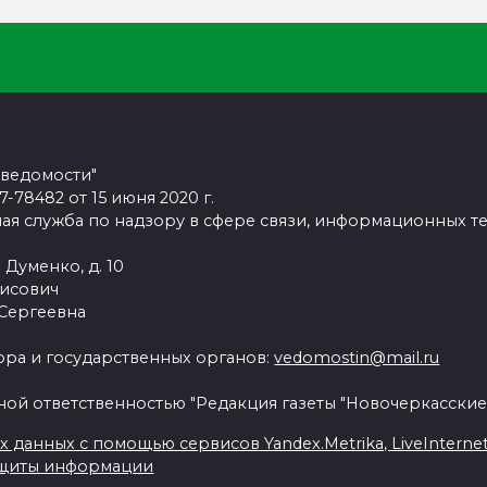
 ведомости"
78482 от 15 июня 2020 г.
ая служба по надзору в сфере связи, информационных т
 Думенко, д. 10
рисович
 Сергеевна
ра и государственных органов:
vedomostin@mail.ru
ной ответственностью "Редакция газеты "Новочеркасские
данных с помощью сервисов Yandex.Metrika, LiveInternet, 
ащиты информации