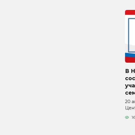
В 
со
уча
се
20 а
Цен
1