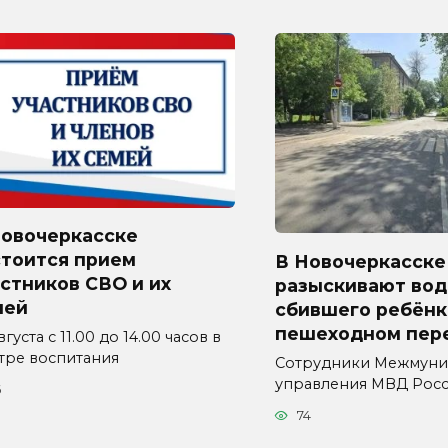
Новочеркасске
стоится прием
В Новочеркасске
стников СВО и их
разыскивают вод
мей
сбившего ребёнк
пешеходном пер
вгуста с 11.00 до 14.00 часов в
тре воспитания
Сотрудники Межмуни
управления МВД Рос
6
74