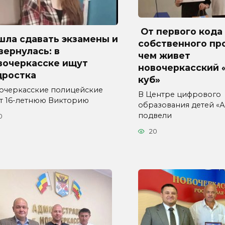
От первого кода
шла сдавать экзамены и
собственного пр
вернулась: в
чем живет
вочеркасске ищут
новочеркасский 
дростка
куб»
очеркасские полицейские
В Центре цифрового
т 16-летнюю Викторию
образования детей «А
подвели
0
20