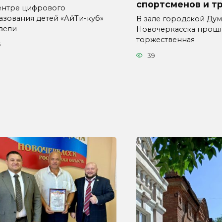
спортсменов и т
ентре цифрового
азования детей «АйТи-куб»
В зале городской Ду
вели
Новочеркасска прош
торжественная
6
39