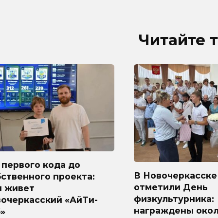
Читайте 
первого кода до
В Новочеркасске
ственного проекта:
отметили День
м живет
физкультурника:
вочеркасский «АйТи-
награждены окол
»