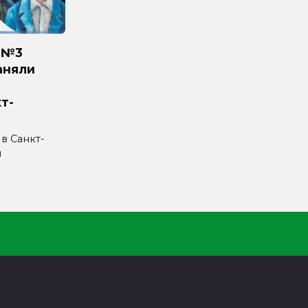
 №3
аняли
т-
 в Санкт-
л