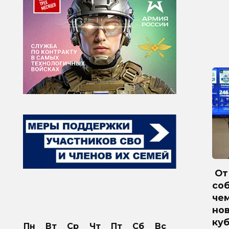
От 
соб
че
но
куб
Пн
Вт
Ср
Чт
Пт
Сб
Вс