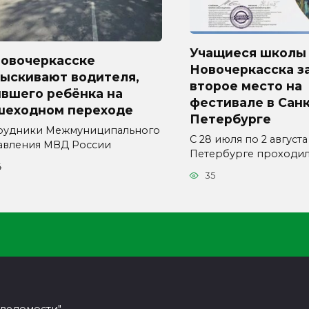
Учащиеся школы
Новочеркасске
Новочеркасска з
зыскивают водителя,
второе место на
ившего ребёнка на
фестивале в Санк
шеходном переходе
Петербурге
рудники Межмуниципального
С 28 июля по 2 августа
авления МВД России
Петербурге проходи
4
35