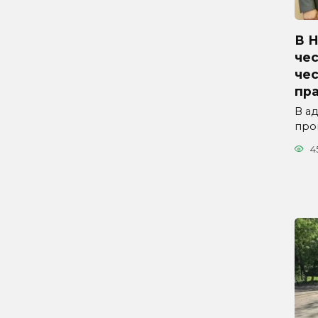
В 
чес
че
пр
В а
про
4