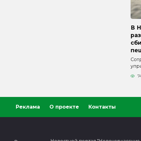
В 
ра
сб
пе
Сот
упр
7
Реклама
О проекте
Контакты