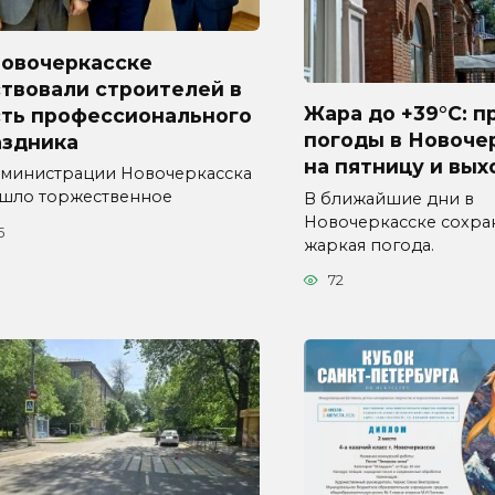
Новочеркасске
твовали строителей в
Жара до +39°C: п
сть профессионального
погоды в Новоче
аздника
на пятницу и вы
дминистрации Новочеркасска
шло торжественное
В ближайшие дни в
Новочеркасске сохра
5
жаркая погода.
72