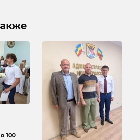
также
о 100