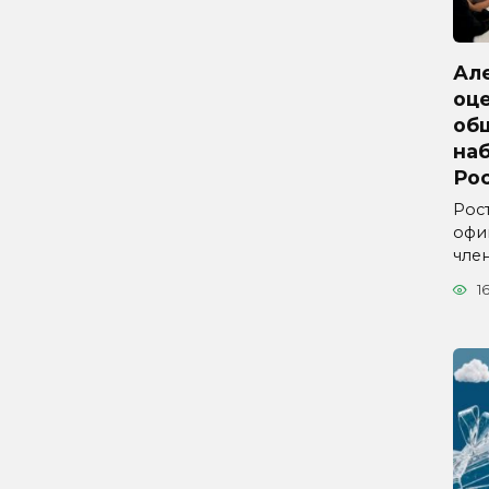
Ал
оц
об
на
Ро
Рос
офи
чле
1