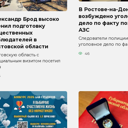
В Ростове-на-До
возбуждено угол
ександр Брод высоко
дело по факту п
енил подготовку
АЗС
щественных
Следователи полиции
блюдателей в
уголовное дело по фа
стовской области
46
товскую область с
циальным визитом посетил
н
6