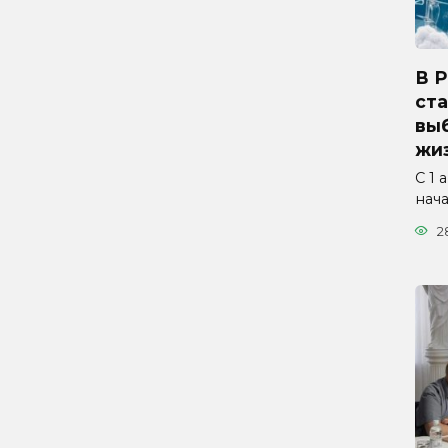
В 
ста
вы
жиз
С 1 
нач
2