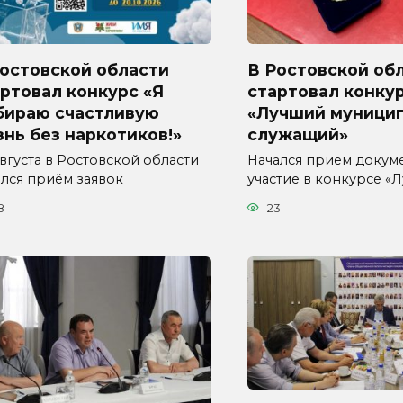
Ростовской области
В Ростовской об
ртовал конкурс «Я
стартовал конку
бираю счастливую
«Лучший муници
нь без наркотиков!»
служащий»
августа в Ростовской области
Начался прием докум
ался приём заявок
участие в конкурсе «
8
23