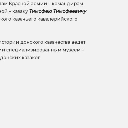
алам Красной армии – командирам
ой – казаку
Тимофею Тимофеевичу
кого казачьего кавалерийского
стории донского казачества ведет
ссии специализированным музеем –
донских казаков.