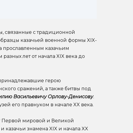
ы, связанные с традиционной
 образцы казачьей военной формы XIX-
ла прославленным казачьим
разных лет от начала XIX века до
 принадлежавшие герою
ского сражений, а также битвы под
илию Васильевичу Орлову-Денисову
.
ей его правнуком в начале XX века.
у Первой мировой и Великой
и казачьи знамена XIX и начала XX