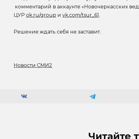
комментарий в аккаунте «Новочеркасских ве
ЦУР
ok.ru/group
и
vk.com/tsur_61
.
Решение ждать себя не заставит.
Новости СМИ2
Читайте 