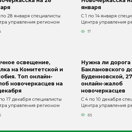
очеркасска на 28
Новочеркасска на
варя
января
 по 28 января специалисты
С 1 по 14 января спец
тра управления регионом
Центра управления р
4
17
ичное освещение,
Нужна ли дорога
лка на Комитетской и
Баклановского д
обия. Топ онлайн-
Буденновской, 27
лоб новочеркасцев на
онлайн-жалоб
декабря
новочеркасцев
 по 17 декабря специалисты
С 4 по 10 декабря сп
тра управления регионом
Центра управления р
5
65