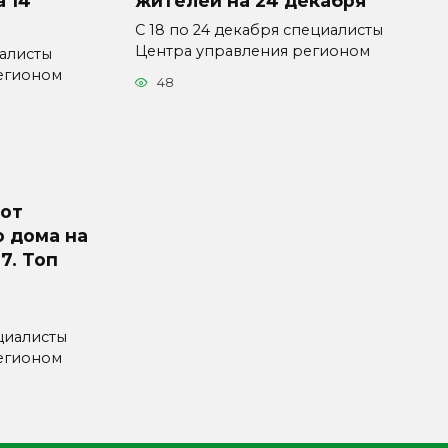
 14
жителей на 24 декабря
С 18 по 24 декабря специалисты
Центра управления регионом
иалисты
егионом
48
 от
о дома на
7. Топ
ециалисты
егионом