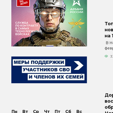
То
нов
на 
В Но
фев
3
До
вос
об
Пн
Вт
Ср
Чт
Пт
Сб
Вс