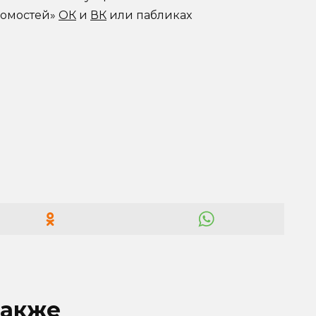
домостей»
ОК
и
ВК
или пабликах
также