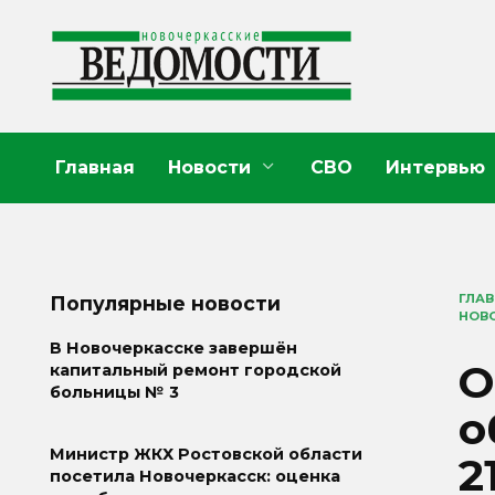
Перейти
к
содержанию
Главная
Новости
СВО
Интервью
ГЛА
Популярные новости
НОВО
В Новочеркасске завершён
О
капитальный ремонт городской
больницы № 3
о
Министр ЖКХ Ростовской области
2
посетила Новочеркасск: оценка