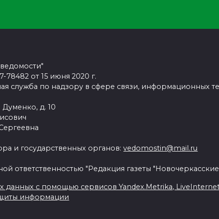
 ведомости"
78482 от 15 июня 2020 г.
ая служба по надзору в сфере связи, информационных т
 Думенко, д. 10
рисович
 Сергеевна
ра и государственных органов:
vedomostin@mail.ru
ной ответственностью "Редакция газеты "Новочеркасские
данных с помощью сервисов Yandex.Metrika, LiveInternet, 
ащиты информации