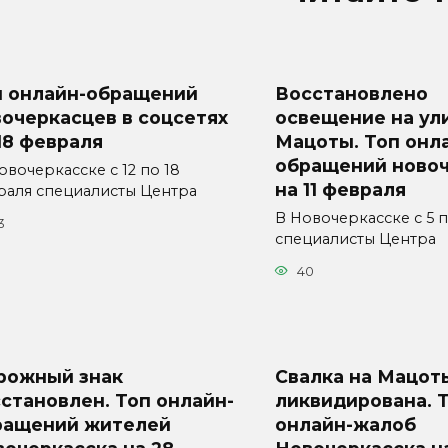
п онлайн-обращений
Восстановлено
очеркасцев в соцсетях
освещение на ул
18 февраля
Мацоты. Топ онл
обращений ново
вочеркасске с 12 по 18
на 11 февраля
раля специалисты Центра
В Новочеркасске с 5 п
3
специалисты Центра
40
рожный знак
Свалка на Мацот
становлен. Топ онлайн-
ликвидирована. 
ращений жителей
онлайн-жалоб