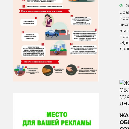
2
Сра
Рос
чис
эта
про
«Зд
дол
ЖА
ОБ