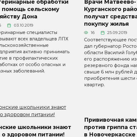
теринарные обработки
Врачи Матвеево-
в помощь сельскому
Курганского рай
зяйству Дона
получат средства
покупку жилья
5
03.10.2019
еринарные специалисты
16
25.09.2019
зывают всех владельцев ЛПХ
Соответствующее пос
ельскохозяйственные
дал губернатор Рост
дприятия активно принимать
области Василий Голу
стие в профилактических
его распоряжению из
аботках от особо опасных и
резервного фонда на
азных заболеваний.
свыше 6 млн рублей д
приобретения шести
квартир.
Прививочная кам
нские школьники знают
против гриппа с
 о здоровом питании!
в Новочеркасске