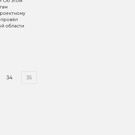
! Об этом
огам
проектному
 провёл
ой области
34
35