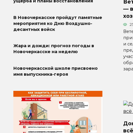
ущерба и планы восстановления
Ве
— 
хо
В Новочеркасске пройдут памятные
мероприятия ко Дню Воздушно-
2
десантных войск
Вет
при
и с
Жара и дожди: прогноз погоды в
пре
Новочеркасске на неделю
уча
обр
Новочеркасской школе присвоено
зар
имя выпускника-героя
До
всё