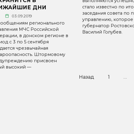
ХРАНИТСЯ В
выполняются успешно
стало известно по ит
ИЖАЙШИЕ ДНИ
заседания совета по 
03.09.2019
управлению, которое
сообщениям регионального
губернатор Ростовск
авления МЧС Российской
Василий Голубев.
ерации, в донском регионе в
од с 3 по 5 сентября
дается чрезвычайная
ароопасность. Штормовому
дупреждению присвоен
ый высокий —
инация
Назад
1
…
исей