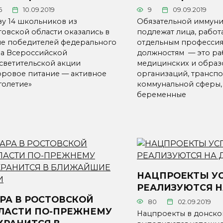
6
10.09.2019
9
09.09.2019
зу 14 школьников из
Обязательной иммун
товской области оказались в
подлежат лица, рабо
ле победителей федерального
отдельным профессия
па Всероссийской
должностям — это ра
светительской акции
медицинских и образ
оровое питание — активное
организаций, транспо
голетие»
коммунальной сферы,
беременные
НАЦПРОЕКТЫ У
РЕАЛИЗУЮТСЯ Н
РА В РОСТОВСКОЙ
80
02.09.2019
ЛАСТИ ПО-ПРЕЖНЕМУ
Нацпроекты в донско