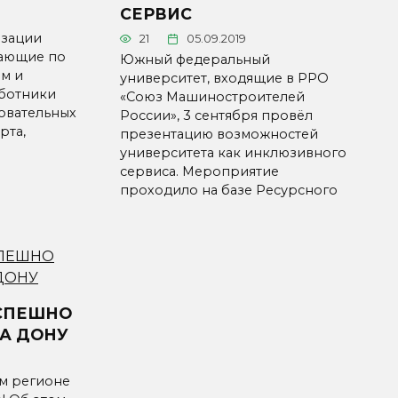
СЕРВИС
изации
21
05.09.2019
тающие по
Южный федеральный
м и
университет, входящие в РРО
ботники
«Союз Машиностроителей
овательных
России», 3 сентября провёл
рта,
презентацию возможностей
университета как инклюзивного
сервиса. Мероприятие
проходило на базе Ресурсного
СПЕШНО
А ДОНУ
м регионе