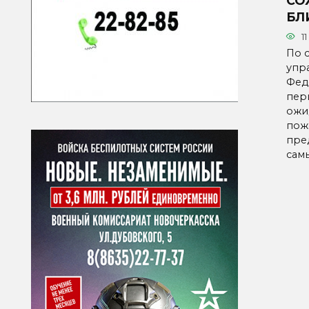
СО
БЛ
11
По 
упр
Фед
пери
ожи
пож
пре
сам
Паг
зап