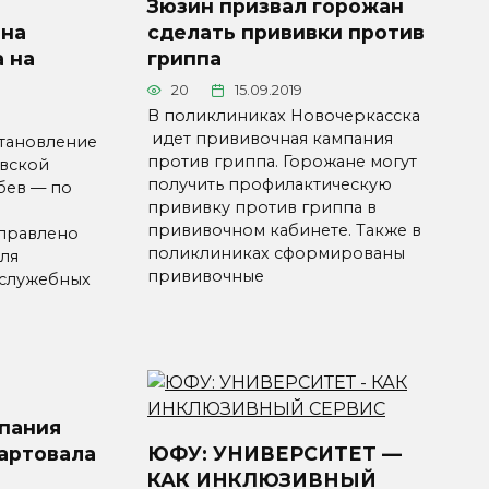
Зюзин призвал горожан
она
сделать прививки против
 на
гриппа
20
15.09.2019
В поликлиниках Новочеркасска
идет прививочная кампания
тановление
против гриппа. Горожане могут
овской
получить профилактическую
бев — по
прививку против гриппа в
прививочном кабинете. Также в
правлено
поликлиниках сформированы
ля
прививочные
 служебных
пания
тартовала
ЮФУ: УНИВЕРСИТЕТ —
КАК ИНКЛЮЗИВНЫЙ