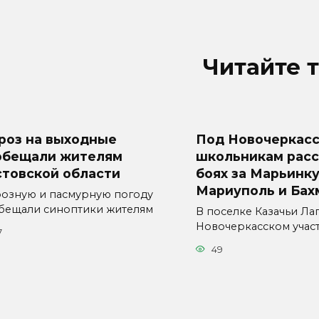
Читайте 
роз на выходные
Под Новочеркас
обещали жителям
школьникам расс
стовской области
боях за Марьинку
Мариуполь и Бах
озную и пасмурную погоду
бещали синоптики жителям
В поселке Казачьи Ла
Новочеркасском учас
7
49