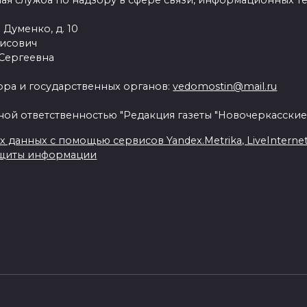
ая служба по надзору в сфере связи, информационных т
 Думенко, д. 10
рисович
 Сергеевна
ра и государственных органов:
vedomostin@mail.ru
ной ответственностью "Редакция газеты "Новочеркасские
данных с помощью сервисов Yandex.Metrika, LiveInternet, 
ащиты информации