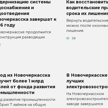
дернизацию системы
Как восстановит
доснабжения и
водительские пр
доотведения
срока их лишени
вочеркасска завершат к
Вернуть водительски
6 году
можно после окончан
лишения.
овочеркасске продолжится
онструкция разводящих
38
2
од из Новочеркасска
В Новочеркасске
учит более 1 млрд
лучших
лей от фонда развития
электровозостро
омышленности
На Новочеркасском
электровозостроите
д развития промышленности
заводе завершился
брил 7 займов на общую