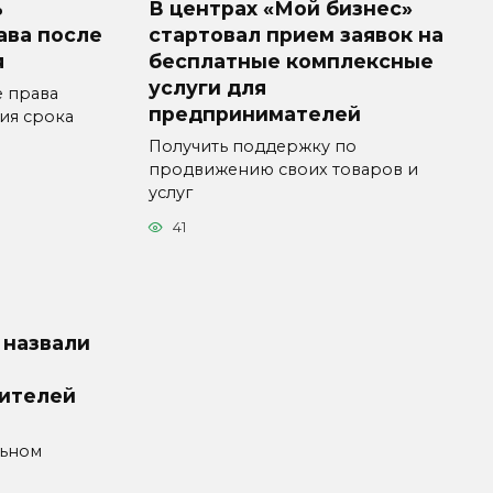
ь
В центрах «Мой бизнес»
ава после
стартовал прием заявок на
я
бесплатные комплексные
услуги для
е права
предпринимателей
ия срока
Получить поддержку по
продвижению своих товаров и
услуг
41
 назвали
ителей
льном