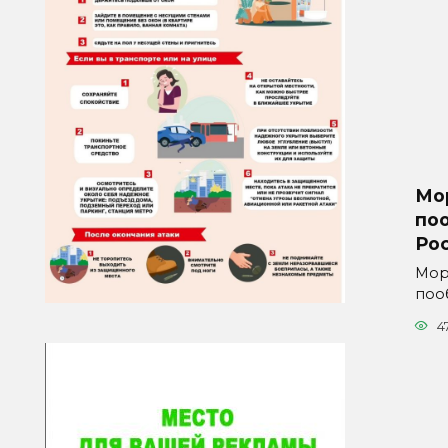
Мо
по
Ро
Мор
поо
4