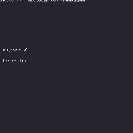
ехнологий и массовых коммуникаций
 ведомости"
top.mail.ru