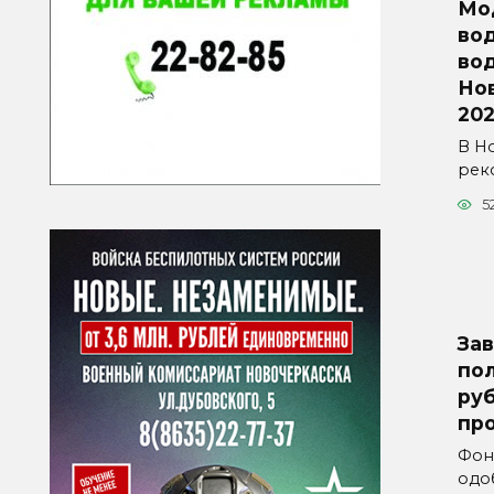
Мо
во
во
Но
202
В Н
рек
5
Зав
пол
руб
пр
Фон
одо