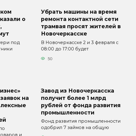
ском
Убрать машины на время
казали о
ремонта контактной сети
,
трамвая просят жителей в
мут
Новочеркасске
гери под
В Новочеркасске 2 и 3 февраля с
тники
08:00 до 17:00 будет
50
бизнес»
Завод из Новочеркасска
заявок на
получит более 1 млрд
плексные
рублей от фонда развития
промышленности
ей
Фонд развития промышленности
одобрил 7 займов на общую
по
оваров и