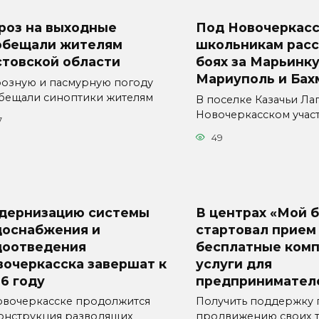
роз на выходные
Под Новочеркас
обещали жителям
школьникам расс
стовской области
боях за Марьинку
Мариуполь и Бах
озную и пасмурную погоду
бещали синоптики жителям
В поселке Казачьи Ла
Новочеркасском учас
7
49
дернизацию системы
В центрах «Мой 
доснабжения и
стартовал прием 
доотведения
бесплатные ком
вочеркасска завершат к
услуги для
6 году
предпринимател
овочеркасске продолжится
Получить поддержку 
онструкция разводящих
продвижению своих т