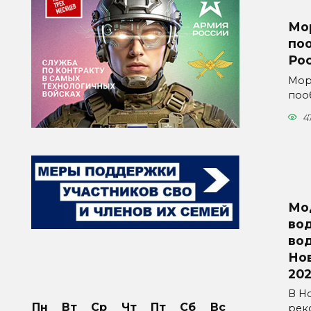
Мо
по
Ро
Мор
поо
4
Мо
во
во
Но
202
В Н
Пн
Вт
Ср
Чт
Пт
Сб
Вс
рек