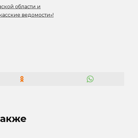
вской области и
касские ведомости»!
также