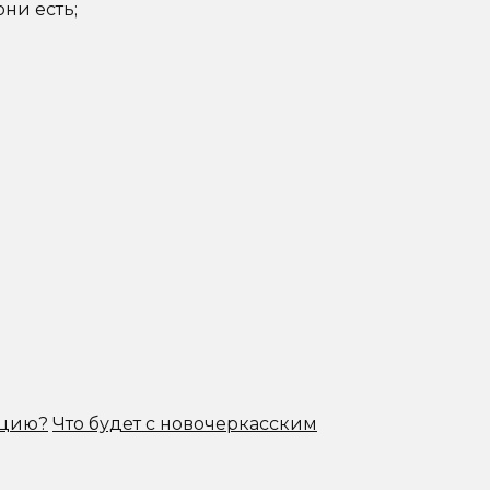
ни есть;
ацию?
Что будет с новочеркасским