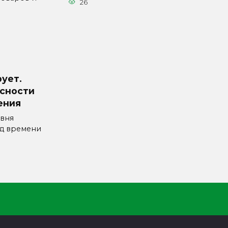
26
ует.
сности
ения
овня
од времени