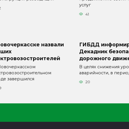
услуг
2
41
Новочеркасске назвали
ГИБДД информир
чших
Декадник безопа
ектровозостроителей
дорожного движ
Новочеркасском
В целях снижения ур
ктровозостроительном
аварийности, в пери
оде завершился
20
9