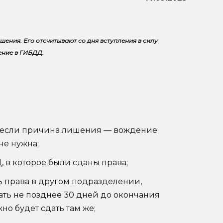
ения. Его отсчитывают со дня вступления в силу
ение в ГИБДД.
, если причина лишения — вождение
не нужна;
 в которое были сданы права;
ь права в другом подразделении,
лать не позднее 30 дней до окончания
но будет сдать там же;