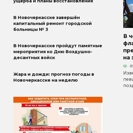
ущерба и планы восстановления
В Новочеркасске завершён
капитальный ремонт городской
больницы № 3
В ч
фла
В Новочеркасске пройдут памятные
пр
мероприятия ко Дню Воздушно-
на 
десантных войск
8
Изв
Жара и дожди: прогноз погоды в
пев
Новочеркасске на неделю
поз