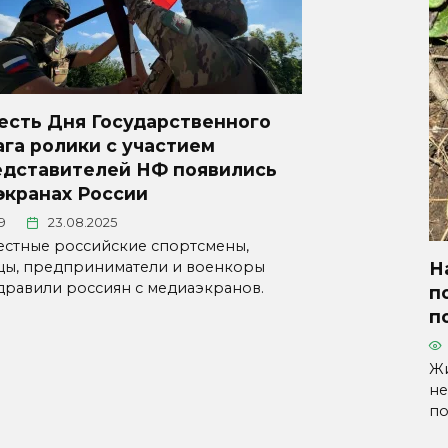
есть Дня Государственного
га ролики с участием
едставителей НФ появились
экранах России
9
23.08.2025
естные российские спортсмены,
цы, предприниматели и военкоры
Н
дравили россиян с медиаэкранов.
п
п
Жи
не
по