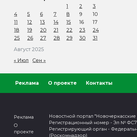
1
2
3
4
5
6
7
8
9
10
11
12
13
14
15
16
17
18
19
20
21
22
23
24
25
26
27
28
29
30
31
Август 2025
« Июл
Сен »
Реклама
О проекте
Контакты
Новостной портал "Новочеркасские
Реклама
Регистрационный номер - Эл № ФС77-
О
Регистрирующий орган - Федеральн
проекте
(Роскомнадзор)