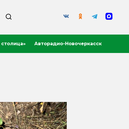
 столица»
Авторадио-Новочеркасск