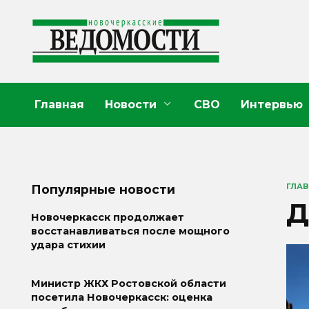
Перейти
к
содержанию
Главная
Новости
СВО
Интервью
ГЛА
Популярные новости
Д
Новочеркасск продолжает
восстанавливаться после мощного
удара стихии
Министр ЖКХ Ростовской области
посетила Новочеркасск: оценка