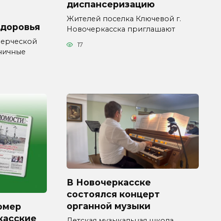
диспансеризацию
Жителей поселка Ключевой г.
здоровья
Новочеркасска приглашают
мерческой
17
ничные
В Новочеркасске
состоялся концерт
органной музыки
омер
касские
Детская музыкальная школа