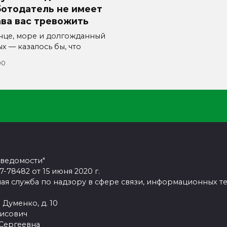
ботодатель не имеет
ва вас тревожить
нце, море и долгожданный
х — казалось бы, что
00
 ведомости"
78482 от 15 июня 2020 г.
ая служба по надзору в сфере связи, информационных т
 Думенко, д. 10
рисович
 Сергеевна