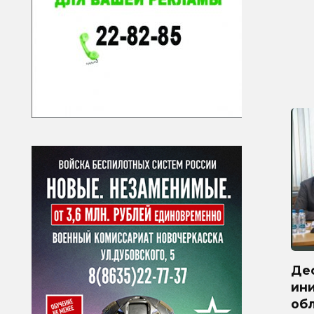
Де
ини
обл