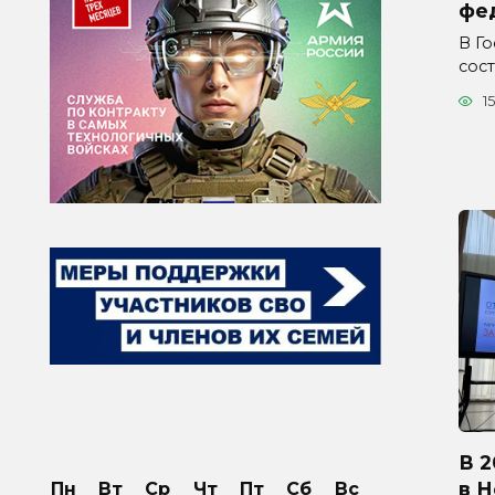
фе
В Г
сос
15
В 2
в 
Пн
Вт
Ср
Чт
Пт
Сб
Вс