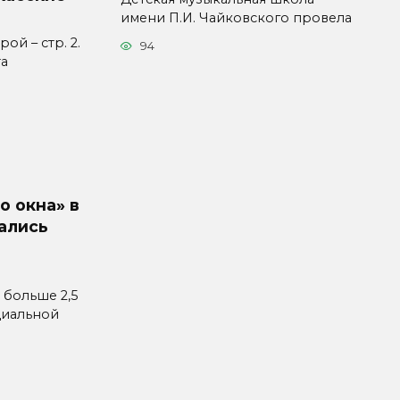
имени П.И. Чайковского провела
ой – стр. 2.
94
та
о окна» в
ались
 больше 2,5
циальной