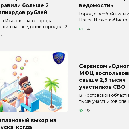
правили больше 2
ведомости»
ллиардов рублей
Город с особой культур
Павел Исаков: «Чисто
л Исаков, глава города,
бщил на заседании городской
34
43
Сервисом «Одног
МФЦ воспользов
свыше 2,5 тысяч
участников СВО
В Ростовской области
тысяч участников спе
154
еплановый выход из
уска: когда