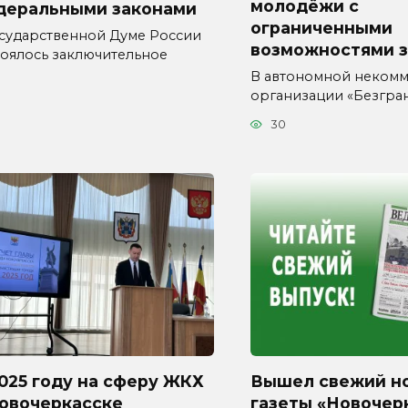
молодёжи с
деральными законами
ограниченными
осударственной Думе России
возможностями 
тоялось заключительное
В автономной неком
организации «Безгра
30
025 году на сферу ЖКХ
Вышел свежий н
Новочеркасске
газеты «Новочер