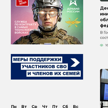
Де
ини
обл
фе
В Г
сос
1
Пн
Вт
Ср
Чт
Пт
Сб
Вс