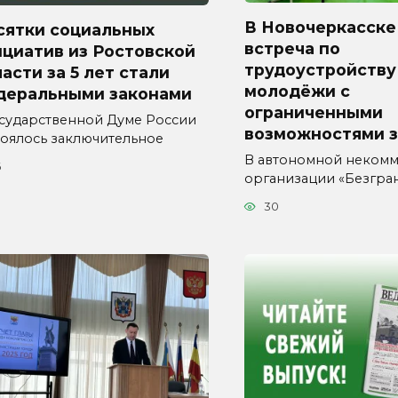
В Новочеркасске
сятки социальных
встреча по
циатив из Ростовской
трудоустройству
асти за 5 лет стали
молодёжи с
деральными законами
ограниченными
осударственной Думе России
возможностями 
тоялось заключительное
В автономной неком
6
организации «Безгра
30