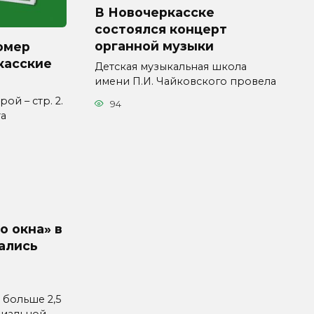
В Новочеркасске
состоялся концерт
органной музыки
омер
касские
Детская музыкальная школа
имени П.И. Чайковского провела
ой – стр. 2.
94
та
о окна» в
ались
 больше 2,5