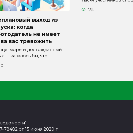
тысяч участников спе
154
еплановый выход из
уска: когда
ботодатель не имеет
ва вас тревожить
нце, море и долгожданный
х — казалось бы, что
00
 ведомости"
78482 от 15 июня 2020 г.