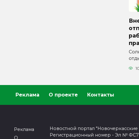
Вн
отп
ра
пра
Сол
отды
1
Реклама
О проекте
Контакты
Новостной портал "Новочеркасские
Реклама
Регистрационный номер - Эл № ФС77-
О