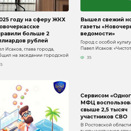
025 году на сферу ЖКХ
Вышел свежий н
Новочеркасске
газеты «Новочер
правили больше 2
ведомости»
ллиардов рублей
Город с особой культур
Павел Исаков: «Чисто
л Исаков, глава города,
бщил на заседании городской
35
45
Сервисом «Одног
МФЦ воспользов
свыше 2,5 тысяч
участников СВО
В Ростовской области