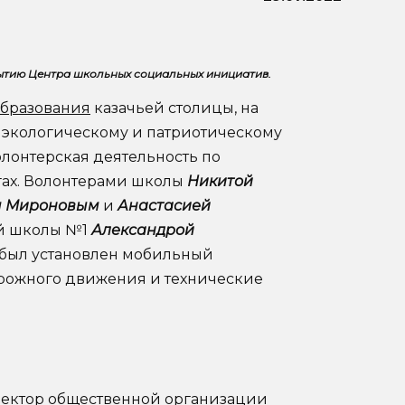
рытию Центра школьных социальных инициатив.
образования
казачьей столицы, на
о экологическому и патриотическому
олонтерская деятельность по
гах. Волонтерами школы
Никитой
м Мироновым
и
Анастасией
ей школы №1
Александрой
 был установлен мобильный
рожного движения и технические
ректор общественной организации