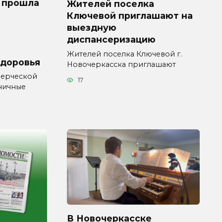
 прошла
Жителей поселка
Ключевой приглашают на
выездную
диспансеризацию
Жителей поселка Ключевой г.
здоровья
Новочеркасска приглашают
мерческой
17
ничные
В Новочеркасске