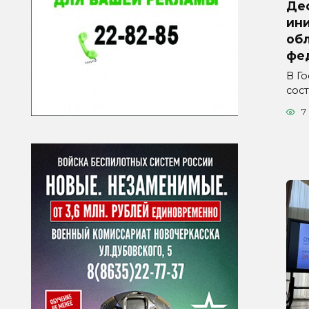
Де
ини
обл
фе
В Г
сос
7