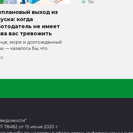
154
еплановый выход из
уска: когда
ботодатель не имеет
ва вас тревожить
нце, море и долгожданный
х — казалось бы, что
00
 ведомости"
78482 от 15 июня 2020 г.