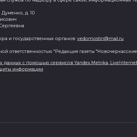
ая служба по надзору в сфере связи, информационных т
 Думенко, д. 10
рисович
 Сергеевна
ра и государственных органов:
vedomostin@mail.ru
ной ответственностью "Редакция газеты "Новочеркасские
данных с помощью сервисов Yandex.Metrika, LiveInternet, 
ащиты информации