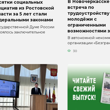
В Новочеркасске
сятки социальных
встреча по
циатив из Ростовской
трудоустройству
асти за 5 лет стали
молодёжи с
деральными законами
ограниченными
осударственной Думе России
возможностями 
тоялось заключительное
В автономной неком
организации «Безгра
30