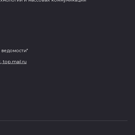
ехнологий и массовых коммуникаций
 ведомости"
top.mail.ru