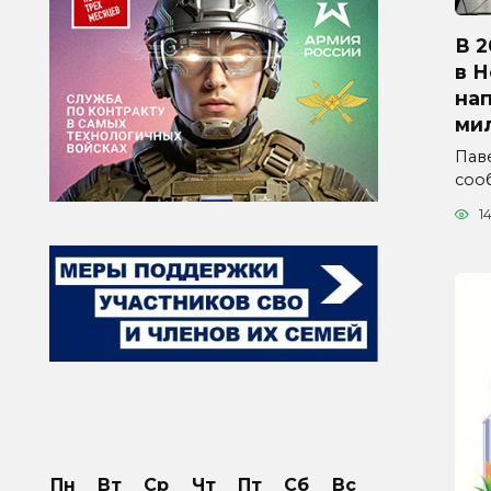
В 2
в 
на
ми
Паве
соо
1
Пн
Вт
Ср
Чт
Пт
Сб
Вс