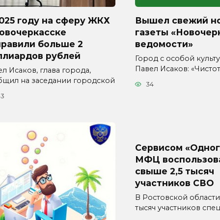
025 году на сферу ЖКХ
Вышел свежий н
Новочеркасске
газеты «Новочер
правили больше 2
ведомости»
ллиардов рублей
Город с особой культур
Павел Исаков: «Чисто
л Исаков, глава города,
бщил на заседании городской
34
43
Сервисом «Одног
МФЦ воспользов
свыше 2,5 тысяч
участников СВО
В Ростовской области
тысяч участников спе