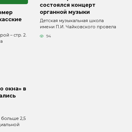
состоялся концерт
органной музыки
омер
касские
Детская музыкальная школа
имени П.И. Чайковского провела
ой – стр. 2.
94
та
о окна» в
ались
 больше 2,5
циальной