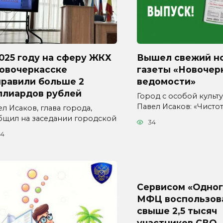
025 году на сферу ЖКХ
Вышел свежий н
Новочеркасске
газеты «Новочер
правили больше 2
ведомости»
ллиардов рублей
Город с особой культур
Павел Исаков: «Чисто
л Исаков, глава города,
бщил на заседании городской
34
44
Сервисом «Одног
МФЦ воспользов
свыше 2,5 тысяч
участников СВО