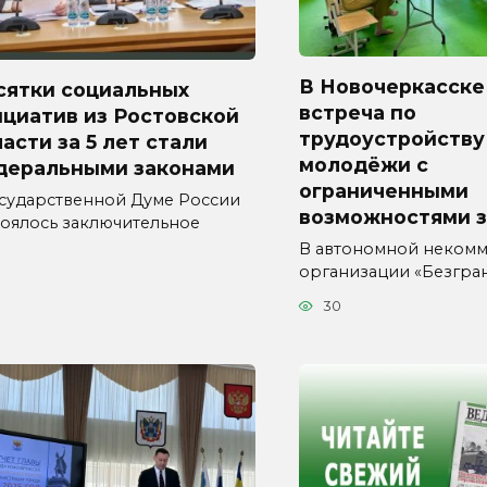
В Новочеркасске
сятки социальных
встреча по
циатив из Ростовской
трудоустройству
асти за 5 лет стали
молодёжи с
деральными законами
ограниченными
осударственной Думе России
возможностями 
тоялось заключительное
В автономной неком
организации «Безгра
30