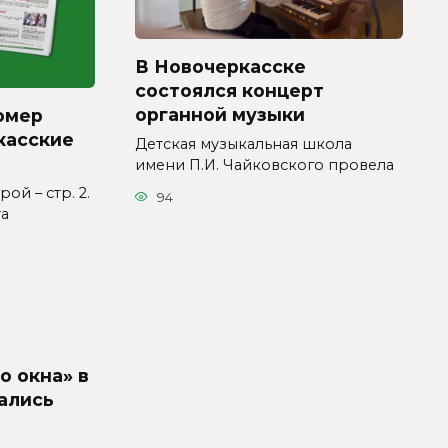
В Новочеркасске
состоялся концерт
органной музыки
омер
касские
Детская музыкальная школа
имени П.И. Чайковского провела
ой – стр. 2.
94
та
о окна» в
ались