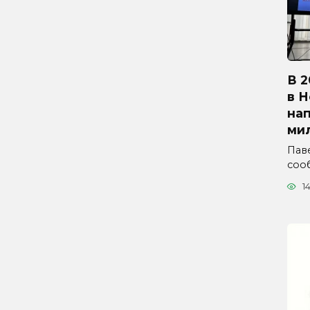
В 2
в 
на
ми
Паве
соо
1