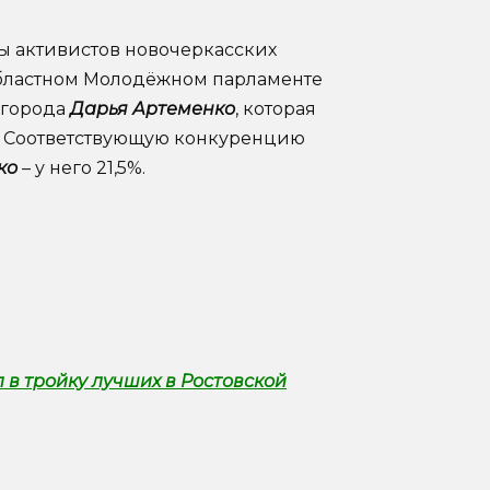
ы активистов новочеркасских
бластном Молодёжном парламенте
 города
Дарья Артеменко
, которая
х. Соответствующую конкуренцию
ко
– у него 21,5%.
в тройку лучших в Ростовской