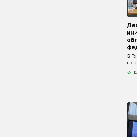
Де
ини
обл
фе
В Г
сос
15