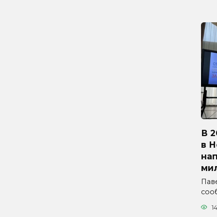
В 2
в 
на
ми
Паве
соо
1