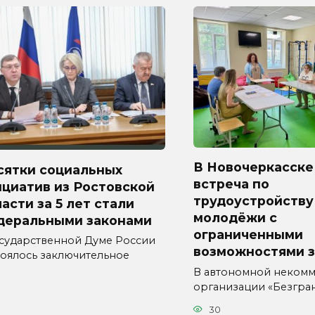
В Новочеркасске
сятки социальных
встреча по
циатив из Ростовской
трудоустройству
асти за 5 лет стали
молодёжи с
деральными законами
ограниченными
осударственной Думе России
возможностями 
тоялось заключительное
В автономной неком
организации «Безгра
30