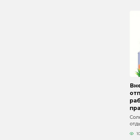
Вн
отп
ра
пра
Сол
отды
1