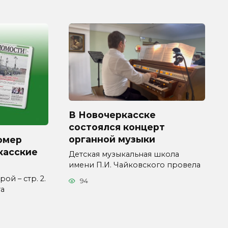
В Новочеркасске
состоялся концерт
органной музыки
омер
касские
Детская музыкальная школа
имени П.И. Чайковского провела
ой – стр. 2.
94
та