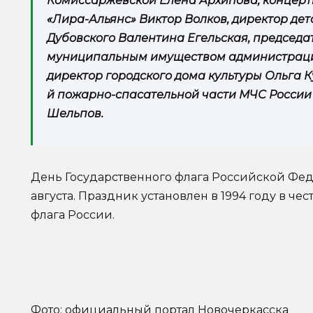
Комиссаржевской Елена Архипова, концерт
«Лира-Альянс» Виктор Волков, директор де
Дубовского Валентина Егельская, председа
муниципальным имуществом администрации
директор городского дома культуры Ольга К
й пожарно-спасательной части МЧС России 
Шельпов.
День Государственного флага Российской Фед
августа. Праздник установлен в 1994 году в че
флага России.
Фото: официальный портал Новочеркасска