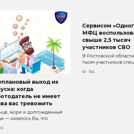
Сервисом «Одног
МФЦ воспользов
свыше 2,5 тысяч
участников СВО
В Ростовской области
тысяч участников спе
154
еплановый выход из
уска: когда
ботодатель не имеет
ва вас тревожить
нце, море и долгожданный
х — казалось бы, что
00