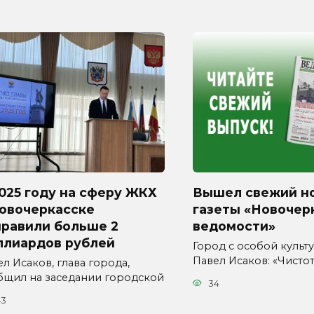
025 году на сферу ЖКХ
Вышел свежий н
Новочеркасске
газеты «Новочер
правили больше 2
ведомости»
ллиардов рублей
Город с особой культур
Павел Исаков: «Чисто
л Исаков, глава города,
бщил на заседании городской
34
43