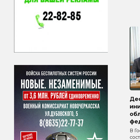
Де
ини
обл
фе
В Г
сос