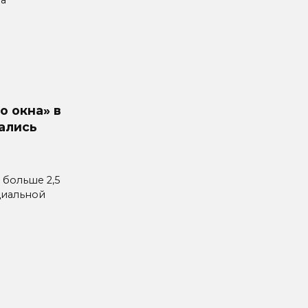
о окна» в
ались
 больше 2,5
циальной