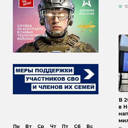
1
В 2
в 
на
ми
Пн
Вт
Ср
Чт
Пт
Сб
Вс