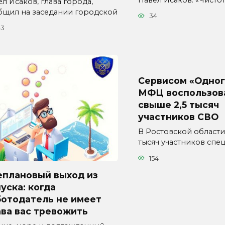
л Исаков, глава города,
бщил на заседании городской
34
43
Сервисом «Одног
МФЦ воспользов
свыше 2,5 тысяч
участников СВО
В Ростовской области
тысяч участников спе
154
еплановый выход из
уска: когда
ботодатель не имеет
ва вас тревожить