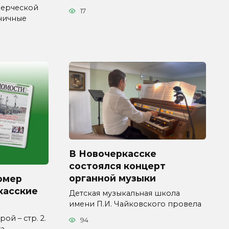
мерческой
17
ничные
В Новочеркасске
состоялся концерт
органной музыки
омер
касские
Детская музыкальная школа
имени П.И. Чайковского провела
ой – стр. 2.
94
та