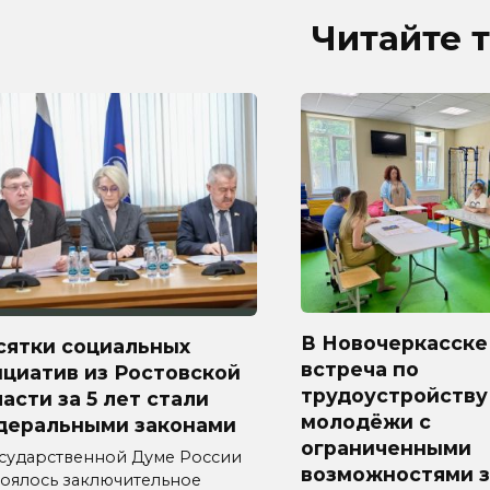
Читайте 
В Новочеркасске
сятки социальных
встреча по
циатив из Ростовской
трудоустройству
асти за 5 лет стали
молодёжи с
деральными законами
ограниченными
осударственной Думе России
возможностями 
тоялось заключительное