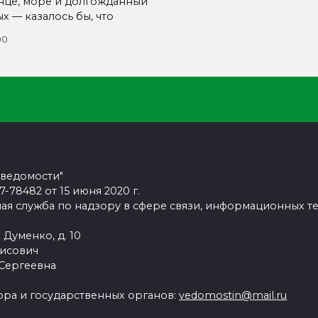
нце, море и долгожданный
х — казалось бы, что
00
 ведомости"
78482 от 15 июня 2020 г.
ая служба по надзору в сфере связи, информационных т
 Думенко, д. 10
рисович
 Сергеевна
ра и государственных органов:
vedomostin@mail.ru