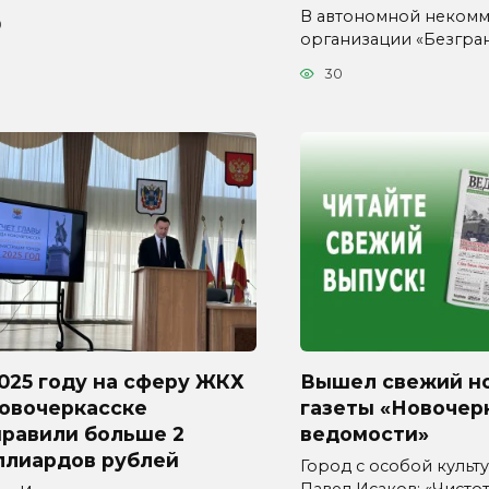
В автономной неком
0
организации «Безгра
30
025 году на сферу ЖКХ
Вышел свежий н
Новочеркасске
газеты «Новочер
правили больше 2
ведомости»
ллиардов рублей
Город с особой культур
Павел Исаков: «Чисто