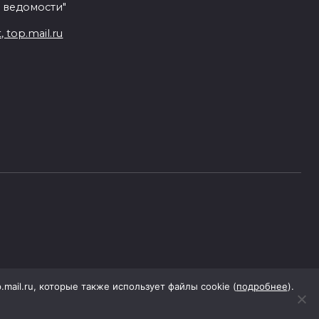
 ведомости"
top.mail.ru
p.mail.ru, которые также использует файлы cookie (
подробнее
).