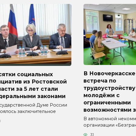
В Новочеркасске
сятки социальных
встреча по
циатив из Ростовской
трудоустройству
асти за 5 лет стали
молодёжи с
деральными законами
ограниченными
осударственной Думе России
возможностями 
тоялось заключительное
В автономной неком
8
организации «Безгра
31