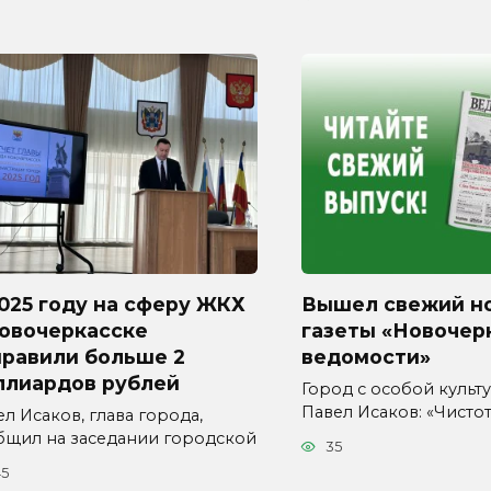
025 году на сферу ЖКХ
Вышел свежий н
Новочеркасске
газеты «Новочер
правили больше 2
ведомости»
ллиардов рублей
Город с особой культур
Павел Исаков: «Чисто
л Исаков, глава города,
бщил на заседании городской
35
45