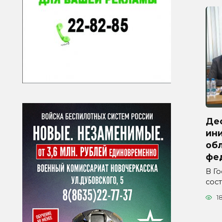
Де
ини
обл
фе
В Г
сос
1