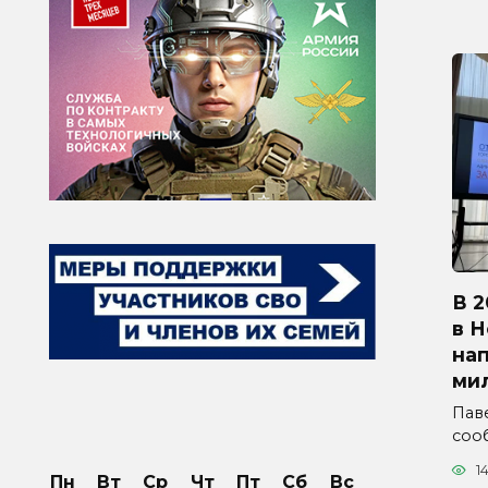
В 2
в 
на
ми
Паве
соо
1
Пн
Вт
Ср
Чт
Пт
Сб
Вс