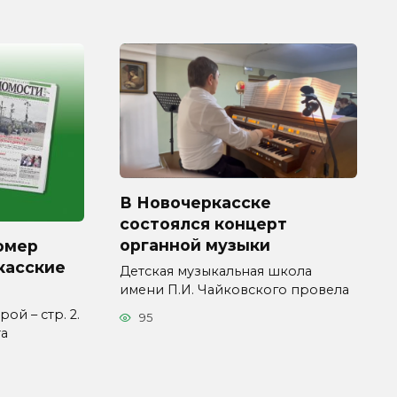
В Новочеркасске
состоялся концерт
органной музыки
омер
касские
Детская музыкальная школа
имени П.И. Чайковского провела
ой – стр. 2.
95
та