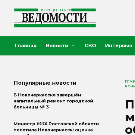
Перейти
к
содержанию
Главная
Новости
СВО
Интервью
ГЛА
Популярные новости
КОН
В Новочеркасске завершён
П
капитальный ремонт городской
больницы № 3
м
Министр ЖКХ Ростовской области
о
посетила Новочеркасск: оценка