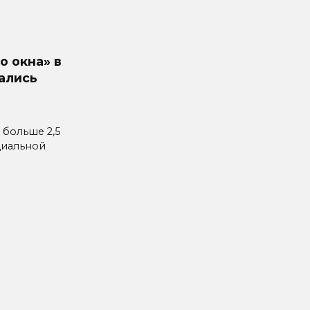
о окна» в
ались
 больше 2,5
циальной