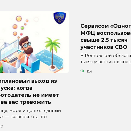
Сервисом «Одног
МФЦ воспользов
свыше 2,5 тысяч
участников СВО
В Ростовской области
тысяч участников спе
154
еплановый выход из
уска: когда
ботодатель не имеет
ва вас тревожить
нце, море и долгожданный
х — казалось бы, что
00