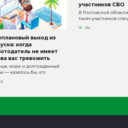
участников СВО
В Ростовской области
тысяч участников спе
154
еплановый выход из
уска: когда
ботодатель не имеет
ва вас тревожить
нце, море и долгожданный
х — казалось бы, что
00