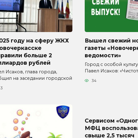
025 году на сферу ЖКХ
Вышел свежий н
Новочеркасске
газеты «Новочер
правили больше 2
ведомости»
ллиардов рублей
Город с особой культур
Павел Исаков: «Чисто
л Исаков, глава города,
бщил на заседании городской
34
43
Сервисом «Одног
МФЦ воспользов
свыше 2,5 тысяч