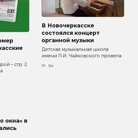
В Новочеркасске
состоялся концерт
органной музыки
омер
касские
Детская музыкальная школа
имени П.И. Чайковского провела
ой – стр. 2.
94
та
о окна» в
ались