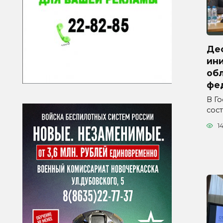
Де
ини
обл
фе
В Г
сос
1