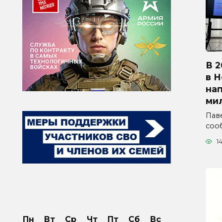
В 2
в 
на
ми
Паве
соо
1
Пн
Вт
Ср
Чт
Пт
Сб
Вс