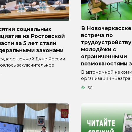
В Новочеркасске
сятки социальных
встреча по
циатив из Ростовской
трудоустройству
асти за 5 лет стали
молодёжи с
деральными законами
ограниченными
осударственной Думе России
возможностями 
тоялось заключительное
В автономной неком
4
организации «Безгра
30