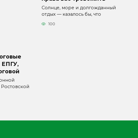
Солнце, море и долгожданный
отдых — казалось бы, что
100
логовые
 ЕПГУ,
оговой
онной
 Ростовской