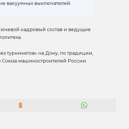
ие вакуумных выключателей.
ключевой кадровый состав и ведущие
олитеха.
ез турникетов» на Дону, по традиции,
е Союза машиностроителей России.