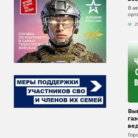
В а
орг
2
Вы
га
ве
Горо