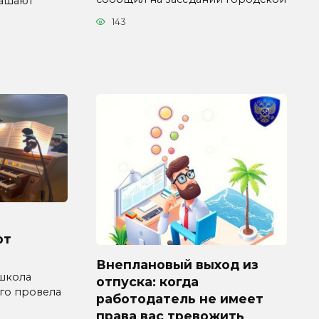
лашают
143
рт
Внеплановый выход из
 школа
отпуска: когда
го провела
работодатель не имеет
права вас тревожить