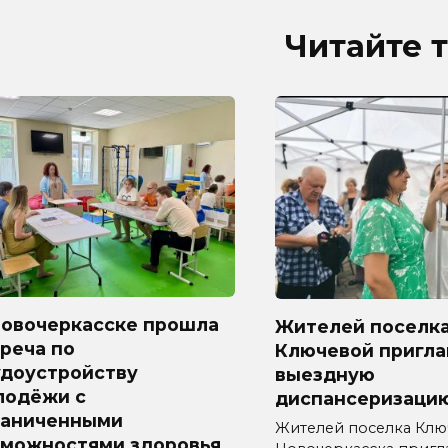
Читайте 
Новочеркасске прошла
Жителей поселк
реча по
Ключевой пригл
удоустройству
выездную
лодёжи с
диспансеризаци
раниченными
Жителей поселка Ключ
зможностями здоровья