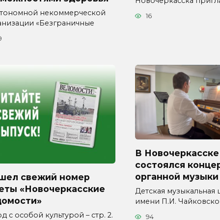
Новочеркасска приг
втономной некоммерческой
16
анизации «Безграничные
9
В Новочеркасске
состоялся конце
органной музыки
шел свежий номер
зеты «Новочеркасские
Детская музыкальная
домости»
имени П.И. Чайковско
д с особой культурой – стр. 2.
94