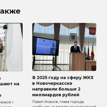
также
В 2025 году на сферу ЖКХ
а
в Новочеркасске
ашают на
направили больше 2
миллиардов рублей
ю
Павел Исаков, глава города,
евой г.
сообщил на заседании городской