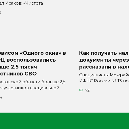
ел Исаков: «Чистота
3
висом «Одного окна» в
Как получать на
Ц воспользовались
документы через
ше 2,5 тысяч
рассказали в нал
астников СВО
Специалисты Межрай
ИФНС России № 13 по
остовской области больше 2,5
яч участников специальной
72
54