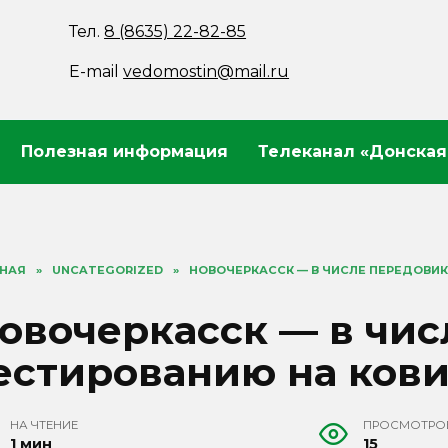
Тел.
8 (8635) 22-82-85
E-mail
vedomostin@mail.ru
Полезная информация
Телеканал «Донская
ВНАЯ
»
UNCATEGORIZED
»
НОВОЧЕРКАССК — В ЧИСЛЕ ПЕРЕДОВИ
овочеркасск — в чис
естированию на ков
НА ЧТЕНИЕ
ПРОСМОТРО
1 мин
15