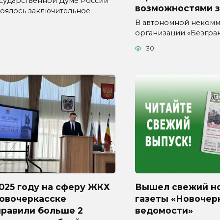
осударственной Думе России
возможностями 
тоялось заключительное
В автономной неком
организации «Безгра
30
025 году на сферу ЖКХ
Вышел свежий н
Новочеркасске
газеты «Новочер
правили больше 2
ведомости»