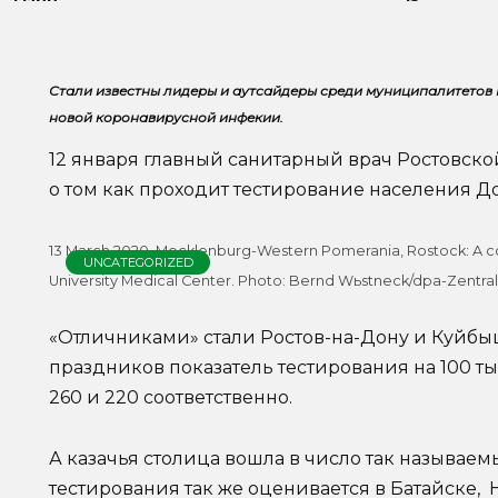
Стали известны лидеры и аутсайдеры среди муниципалитетов 
новой коронавирусной инфекии.
12 января главный санитарный врач Ростовско
о том как проходит тестирование населения Д
13 March 2020, Mecklenburg-Western Pomerania, Rostock: A cor
UNCATEGORIZED
University Medical Center. Photo: Bernd Wьstneck/dpa-Zentral
«Отличниками» стали Ростов-на-Дону и Куйбы
праздников показатель тестирования на 100 т
260 и 220 соответственно.
А казачья столица вошла в число так называем
тестирования так же оценивается в Батайске,