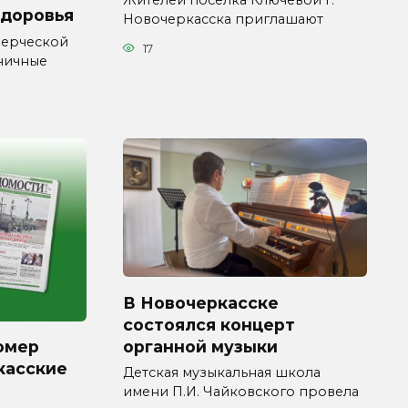
Жителей поселка Ключевой г.
здоровья
Новочеркасска приглашают
мерческой
17
ничные
В Новочеркасске
состоялся концерт
органной музыки
омер
касские
Детская музыкальная школа
имени П.И. Чайковского провела