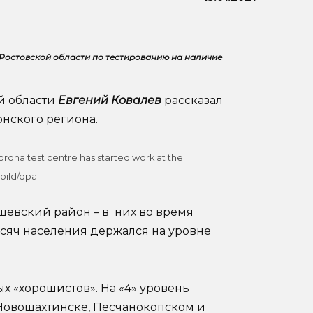
Ростовской области по тестированию на наличие
й области
Евгений Ковалев
рассказал
онского региона.
ona test centre has started work at the
bild/dpa
шевский район – в них во время
ысяч населения держался на уровне
ых «хорошистов». На «4» уровень
 Новошахтинске, Песчанокопском и