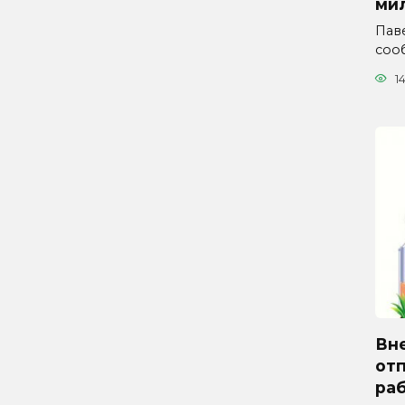
ми
Паве
соо
1
Вн
отп
ра