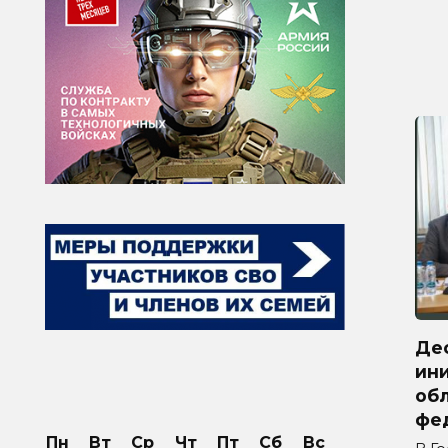
Де
ини
обл
фе
Пн
Вт
Ср
Чт
Пт
Сб
Вс