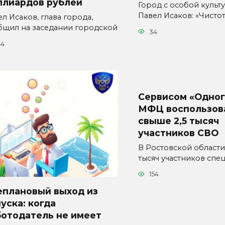
ллиардов рублей
Город с особой культур
Павел Исаков: «Чисто
л Исаков, глава города,
бщил на заседании городской
34
44
Сервисом «Одног
МФЦ воспользов
свыше 2,5 тысяч
участников СВО
В Ростовской области
тысяч участников спе
154
еплановый выход из
уска: когда
ботодатель не имеет