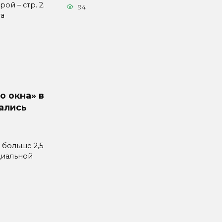
ой – стр. 2.
94
та
о окна» в
ались
 больше 2,5
циальной