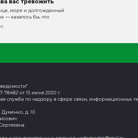
ва вас тревожить
нце, море и долгожданный
х — казалось бы, что
00
 ведомости"
78482 от 15 июня 2020 г.
ая служба по надзору в сфере связи, информационных т
 Думенко, д. 10
рисович
 Сергеевна