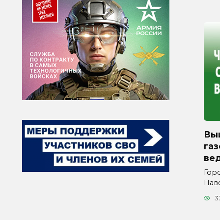
Вы
га
ве
Горо
Пав
3