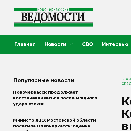
Перейти
к
содержанию
Главная
Новости
СВО
Интервью
ГЛА
Популярные новости
СРЕ
Новочеркасск продолжает
К
восстанавливаться после мощного
удара стихии
К
Министр ЖКХ Ростовской области
в
посетила Новочеркасск: оценка