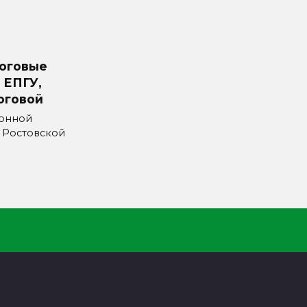
логовые
 ЕПГУ,
оговой
онной
 Ростовской