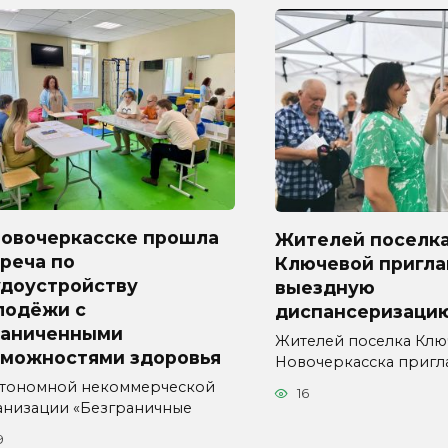
Новочеркасске прошла
Жителей поселк
реча по
Ключевой пригл
удоустройству
выездную
лодёжи с
диспансеризаци
раниченными
Жителей поселка Ключ
зможностями здоровья
Новочеркасска приг
втономной некоммерческой
16
анизации «Безграничные
9