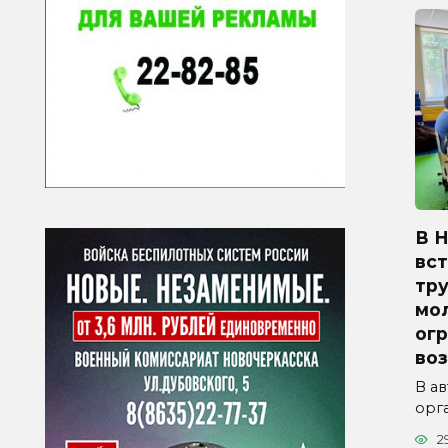
В 
вст
тр
мо
ог
во
В а
орг
2