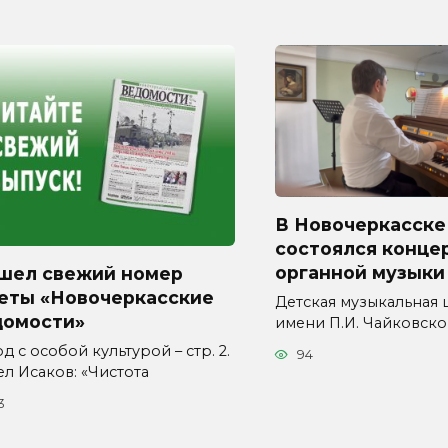
В Новочеркасске
состоялся конце
органной музыки
шел свежий номер
зеты «Новочеркасские
Детская музыкальная
домости»
имени П.И. Чайковско
д с особой культурой – стр. 2.
94
ел Исаков: «Чистота
3