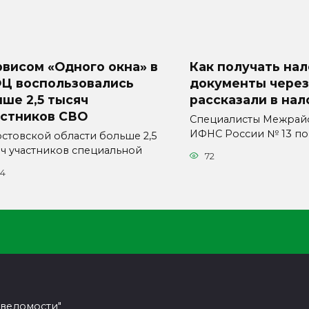
висом «Одного окна» в
Как получать на
Ц воспользовались
документы через
ше 2,5 тысяч
рассказали в нал
астников СВО
Специалисты Межрай
ИФНС России № 13 по
остовской области больше 2,5
яч участников специальной
72
54
 ведомости"