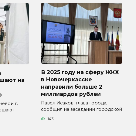
В 2025 году на сферу ЖКХ
а
в Новочеркасске
ашают на
направили больше 2
миллиардов рублей
ю
Павел Исаков, глава города,
евой г.
сообщил на заседании городской
лашают
143