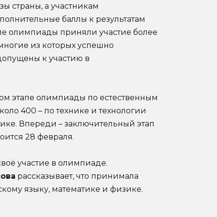
зы страны, а участникам
полнительные баллы к результатам
апе олимпиады приняли участие более
 многие из которых успешно
допущены к участию в
ком этапе олимпиады по естественным
коло 400 – по технике и технологии
тике. Впереди – заключительный этап
ится 28 февраля.
своё участие в олимпиаде.
сова
рассказывает, что принимала
скому языку, математике и физике.