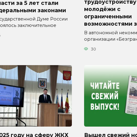
трудоустройству
асти за 5 лет стали
молодёжи с
деральными законами
ограниченными
осударственной Думе России
возможностями 
тоялось заключительное
В автономной неком
6
организации «Безгра
30
025 году на сферу ЖКХ
Вышел свежий н