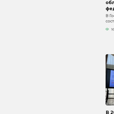
обл
фе
В Г
сос
1
В 2