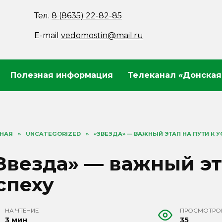
Тел.
8 (8635) 22-82-85
E-mail
vedomostin@mail.ru
Полезная информация
Телеканал «Донская
ВНАЯ
»
UNCATEGORIZED
»
«ЗВЕЗДА» — ВАЖНЫЙ ЭТАП НА ПУТИ К У
Звезда» — важный эт
спеху
НА ЧТЕНИЕ
ПРОСМОТРО
3 мин
35