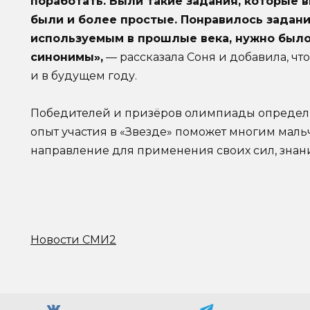
поработать. Были такие задания, которые 
были и более простые. Понравилось задание
используемым в прошлые века, нужно был
синонимы»,
— рассказала Соня и добавила, чт
и в будущем году.
Победителей и призёров олимпиады определит
опыт участия в «Звезде» поможет многим мал
направление для применения своих сил, знан
Новости СМИ2