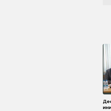
Де
ини