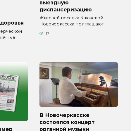
выездную
диспансеризацию
Жителей поселка Ключевой г.
здоровья
Новочеркасска приглашают
мерческой
17
ничные
В Новочеркасске
состоялся концерт
органной музыки
омер