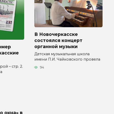
В Новочеркасске
состоялся концерт
органной музыки
омер
касские
Детская музыкальная школа
имени П.И. Чайковского провела
ой – стр. 2.
94
та
о окна» в