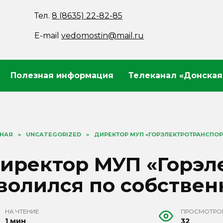
Тел.
8 (8635) 22-82-85
E-mail
vedomostin@mail.ru
Полезная информация
Телеканал «Донская
ВНАЯ
»
UNCATEGORIZED
»
ДИРЕКТОР МУП «ГОРЭЛЕКТРОТРАНСПО
иректор МУП «Горэл
волился по собстве
НА ЧТЕНИЕ
ПРОСМОТРО
1 мин
32