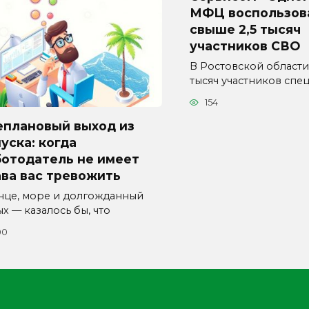
МФЦ воспользов
свыше 2,5 тысяч
участников СВО
В Ростовской области
тысяч участников спе
154
еплановый выход из
уска: когда
ботодатель не имеет
ва вас тревожить
нце, море и долгожданный
х — казалось бы, что
00