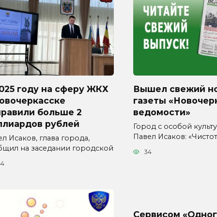
025 году на сферу ЖКХ
Вышел свежий н
Новочеркасске
газеты «Новочер
правили больше 2
ведомости»
ллиардов рублей
Город с особой культур
Павел Исаков: «Чисто
л Исаков, глава города,
бщил на заседании городской
34
44
Сервисом «Одног