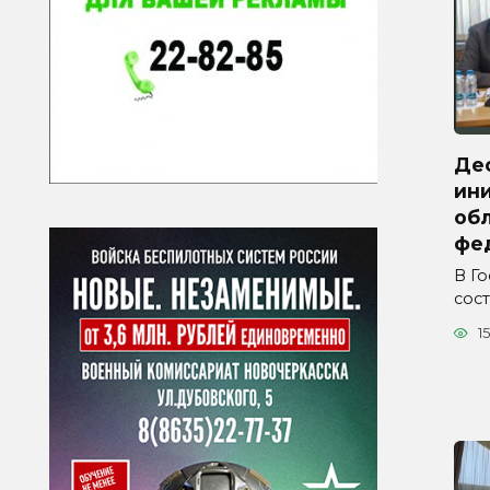
Де
ини
обл
фе
В Г
сос
15