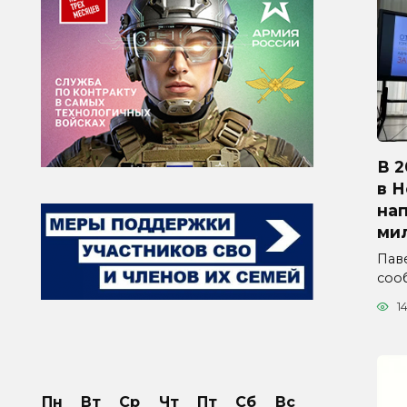
В 2
в 
на
ми
Паве
соо
1
Пн
Вт
Ср
Чт
Пт
Сб
Вс