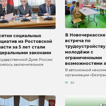
В Новочеркасске
сятки социальных
встреча по
циатив из Ростовской
трудоустройству
асти за 5 лет стали
молодёжи с
деральными законами
ограниченными
осударственной Думе России
возможностями 
тоялось заключительное
В автономной неком
организации «Безгра
30