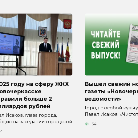
025 году на сферу ЖКХ
Вышел свежий н
Новочеркасске
газеты «Новочер
правили больше 2
ведомости»
ллиардов рублей
Город с особой культур
Павел Исаков: «Чисто
л Исаков, глава города,
бщил на заседании городской
34
44