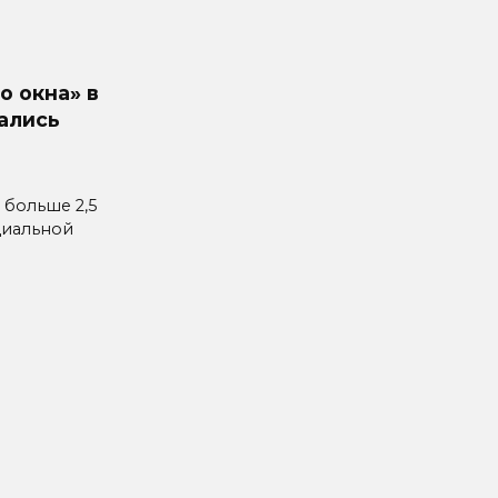
о окна» в
ались
 больше 2,5
циальной