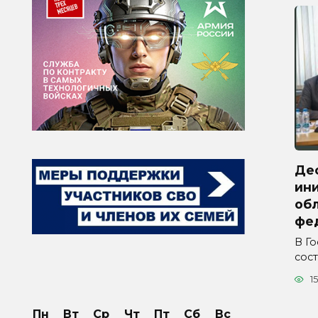
Де
ини
обл
фе
В Г
сос
15
Пн
Вт
Ср
Чт
Пт
Сб
Вс