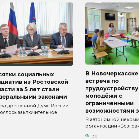
В Новочеркасске
сятки социальных
встреча по
циатив из Ростовской
трудоустройству
асти за 5 лет стали
молодёжи с
деральными законами
ограниченными
осударственной Думе России
возможностями 
тоялось заключительное
В автономной неком
организации «Безгра
30