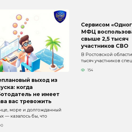
Сервисом «Одног
МФЦ воспользов
свыше 2,5 тысяч
участников СВО
В Ростовской области
тысяч участников спе
154
еплановый выход из
уска: когда
ботодатель не имеет
ва вас тревожить
нце, море и долгожданный
х — казалось бы, что
00