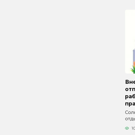
Вн
отп
ра
пра
Сол
отды
1