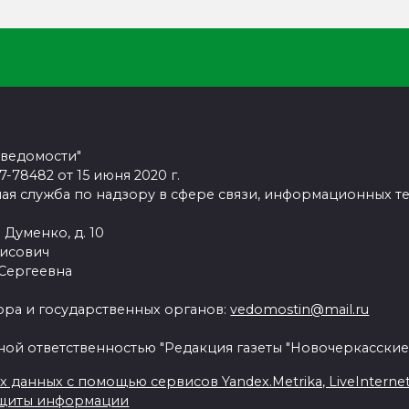
 ведомости"
78482 от 15 июня 2020 г.
ая служба по надзору в сфере связи, информационных т
 Думенко, д. 10
рисович
 Сергеевна
ра и государственных органов:
vedomostin@mail.ru
ной ответственностью "Редакция газеты "Новочеркасские
данных с помощью сервисов Yandex.Metrika, LiveInternet, 
ащиты информации