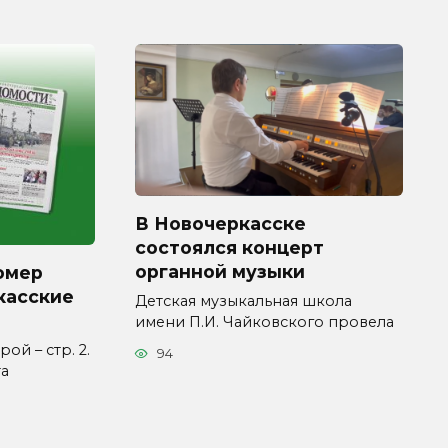
В Новочеркасске
состоялся концерт
органной музыки
омер
касские
Детская музыкальная школа
имени П.И. Чайковского провела
ой – стр. 2.
94
та