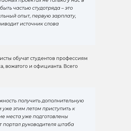
бных проектах не только у нас в
 быть частью студотряда – это
льный опыт, первую зарплату,
риводит источник слова
исты обучат студентов профессиям
, вожатого и официанта. Всего
ожность получить дополнительную
уже этим летом приступить к
ие места уже подготовлены
ет портал руководителя штаба