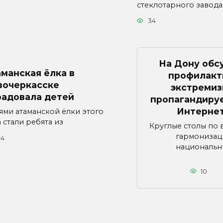
стеклотарного завода
34
На Дону обс
манская ёлка в
профилакт
вочеркасске
экстремиз
радовала детей
пропагандиру
Интерне
тями атаманской ёлки этого
 стали ребята из
Круглые столы по
гармонизац
34
национальн
10