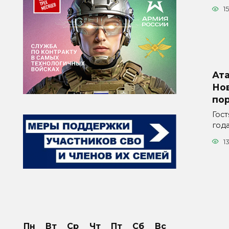
15
Ата
Но
по
Гос
года
1
Пн
Вт
Ср
Чт
Пт
Сб
Вс