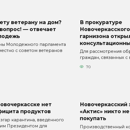
ету ветерану на дом?
В прокуратуре
вопрос! — отвечает
Новочеркасского
лодежь
гарнизона откры
консультационны
ны Молодежного парламента
местно с советом ветеранов
Для рассмотрения о
.
граждан, связанных с
70
Новочеркасске нет
Новочеркасский 
фицита продуктов
«Актис» никто не
покупать
азгар карантина, введённого
им Президентом для
Производственный к