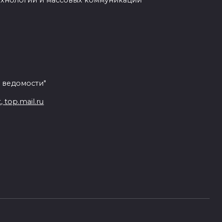
ехнологий и массовых коммуникаций
 ведомости"
top.mail.ru