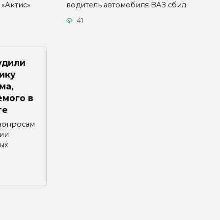
 «Актис»
водитель автомобиля ВАЗ сбил
41
удили
ику
ма,
емого в
те
 вопросам
ии
ых