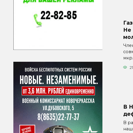
Газ
Не 
мо
Чле
сов
мкр
21
В 
де
В р
наш