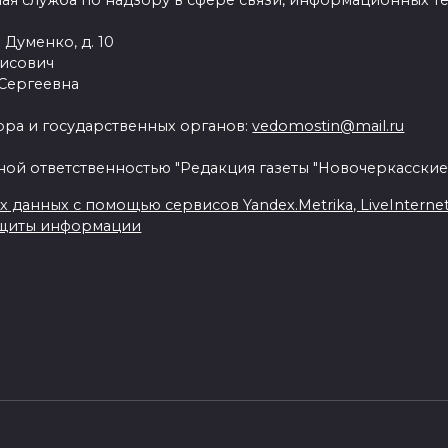
ая служба по надзору в сфере связи, информационных т
 Думенко, д. 10
рисович
 Сергеевна
ра и государственных органов:
vedomostin@mail.ru
ной ответственностью "Редакция газеты "Новочеркасские
данных с помощью сервисов Yandex.Metrika, LiveInternet, 
ащиты информации