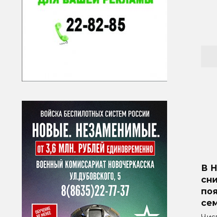
В Н
сн
по
сем