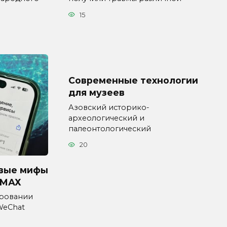
15
Современные технологии
для музеев
Азовский историко-
археологический и
палеонтологический
20
овые мифы
 МАХ
ировании
WeChat