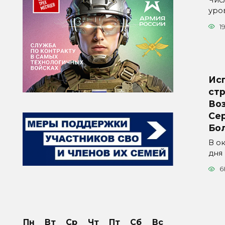
Чис
уро
19
Исп
ст
Во
Се
Бо
В ок
дня
6
Пн
Вт
Ср
Чт
Пт
Сб
Вс