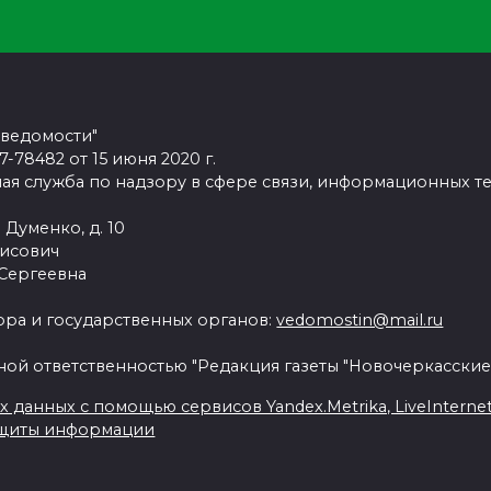
 ведомости"
78482 от 15 июня 2020 г.
ая служба по надзору в сфере связи, информационных т
 Думенко, д. 10
рисович
 Сергеевна
ра и государственных органов:
vedomostin@mail.ru
ной ответственностью "Редакция газеты "Новочеркасские
данных с помощью сервисов Yandex.Metrika, LiveInternet, 
ащиты информации