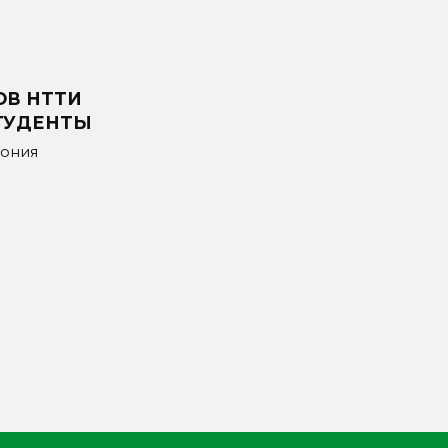
ОВ НТТИ
ТУДЕНТЫ
мония
.