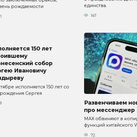
ло заключённых браков,
единства.
вень рождаемости
147
1
олняется 150 лет
роившему
знесенский собор
ргею Ивановичу
лдыреву
тябре исполняется 150 лет со
 рождения Сергея
Развенчиваем н
8
про мессенджер
MAX обвиняют в коп
функций китайского 
72