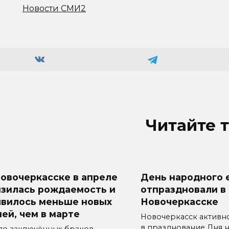
Новости СМИ2
Читайте 
овочеркасске в апреле
День народного 
изилась рождаемость и
отпраздновали в
явилось меньше новых
Новочеркасске
ей, чем в марте
Новочеркасск активн
в празднование Дня 