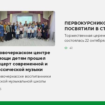
ПЕРВОКУРСНИК
ПОСВЯТИЛИ В С
Торжественная цере
состоялась 22 октября
41
новочеркаском центре
мощи детям прошел
нцерт современной и
ассической музыки
овочеркасске воспитанники
ской музыкальной школы
6