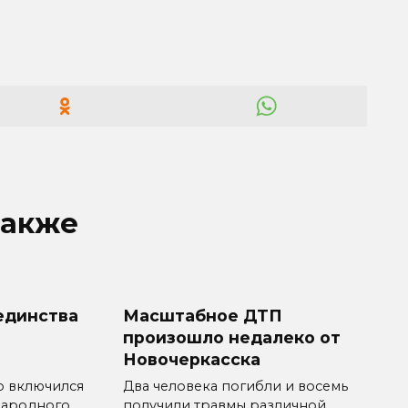
также
единства
Масштабное ДТП
произошло недалеко от
Новочеркасска
о включился
Два человека погибли и восемь
народного
получили травмы различной