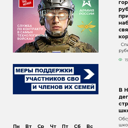
гор
ру
пр
на
св
ко
Спи
руб
15
В 
де
ст
шк
Обс
шко
Пн
Вт
Ср
Чт
Пт
Сб
Вс