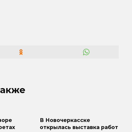
также
зоре
В Новочеркасске
ретах
открылась выставка работ