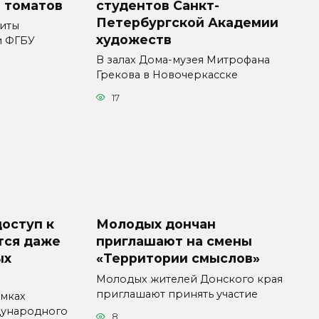
 томатов
студентов Санкт-
Петербургской Академии
иты
художеств
и ФГБУ
В залах Дома-музея Митрофана
Грекова в Новочеркасске
17
доступ к
Молодых дончан
тся даже
приглашают на смены
ых
«Территории смыслов»
Молодых жителей Донского края
приглашают принять участие
амках
дународного
8