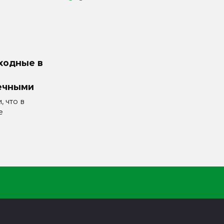
ходные в
ечными
 что в
е