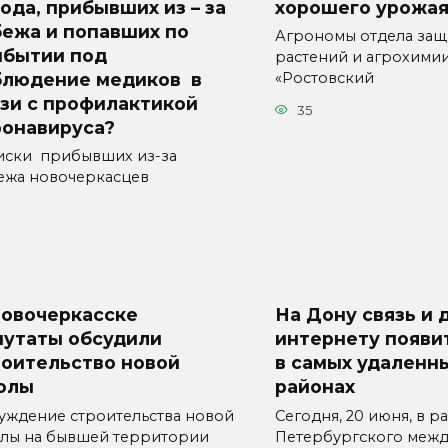
ода, прибывших из – за
хорошего урожая
бежа и попавших по
Агрономы отдела защ
ибытии под
растений и агрохими
блюдение медиков в
«Ростовский
язи с профилактикой
35
ронавируса?
ски прибывших из-за
ежа новочеркасцев
Новочеркасске
На Дону связь и 
путаты обсудили
интернету появи
роительство новой
в самых удаленн
олы
районах
уждение строительства новой
Сегодня, 20 июня, в р
лы на бывшей территории
Петербургского меж