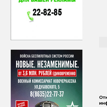
От
ин