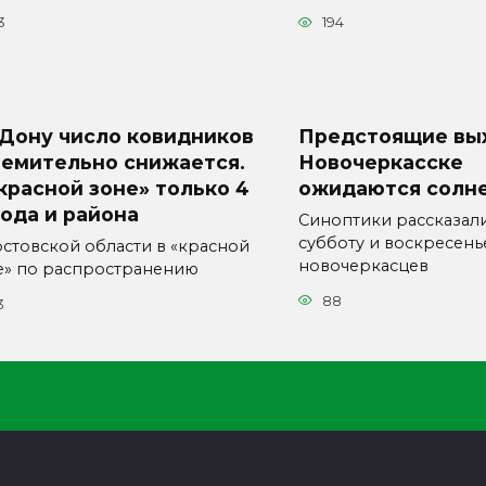
3
194
 Дону число ковидников
Предстоящие вы
ремительно снижается.
Новочеркасске
красной зоне» только 4
ожидаются солн
ода и района
Синоптики рассказали,
субботу и воскресень
остовской области в «красной
новочеркасцев
е» по распространению
88
3