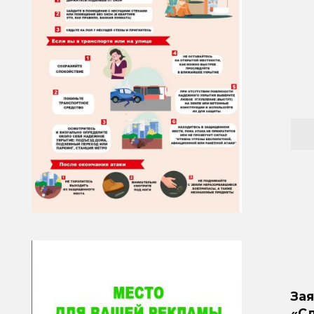
Зая
«С