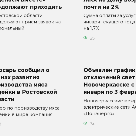
одолжают приходить
почти на 2%
остовской области
Сумма оплаты за услу
должают прием заявок на
января текущего года
иональный
на 1,7%.
3
25
юсарь сообщил о
Объявлен график
нах развития
отключений свет
оизводства мяса
Новочеркасске с
дейки в Ростовской
января по 3 февр
ласти
Новочеркасские меж
электрические сети 
ер по производству мяса
«Донэнерго»
ейки в мире компания
72
2