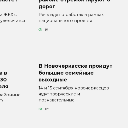
дорог
ги ЖКХ с
Речь идет о работах в рамках
 увеличится
национального проекта
15
В Новочеркасске пройдут
а в
большие семейные
 30
выходные
аля
14 и 15 сентября новочеркасцев
ждут творческие и
районные
познавательные
АО
115