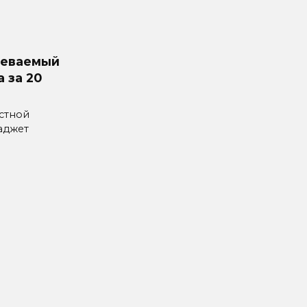
реваемый
 за 20
стной
аджет