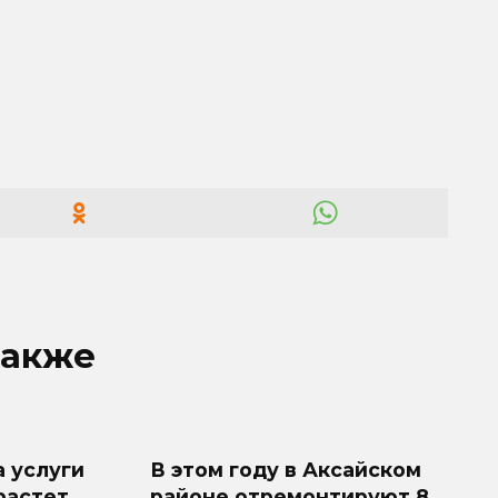
также
а услуги
В этом году в Аксайском
растет
районе отремонтируют 8