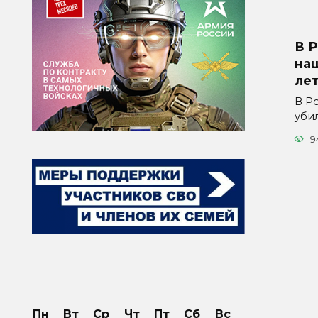
В 
наш
ле
В Р
уби
9
Пн
Вт
Ср
Чт
Пт
Сб
Вс