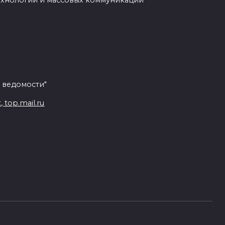
ехнологий и массовых коммуникаций
 ведомости"
top.mail.ru