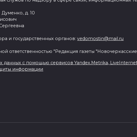
ая служба по надзору в сфере связи, информационных т
 Думенко, д. 10
рисович
 Сергеевна
ра и государственных органов:
vedomostin@mail.ru
ной ответственностью "Редакция газеты "Новочеркасские
данных с помощью сервисов Yandex.Metrika, LiveInternet, 
ащиты информации