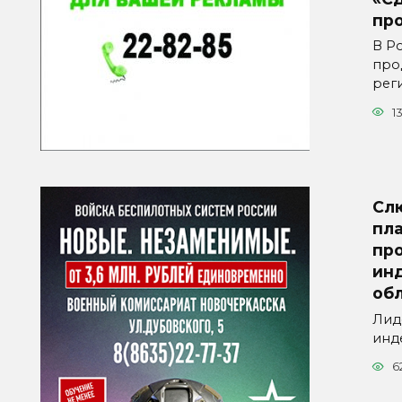
пр
В Р
про
рег
1
Сл
пла
пр
ин
об
Лид
инд
6