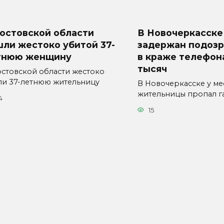
Ростовской области
В Новочеркасске
ли жестоко убитой 37-
задержан подоз
тнюю женщину
в краже телефона
тысяч
остовской области жестоко
ли 37-летнюю жительницу
В Новочеркасске у ме
жительницы пропал г
4
15