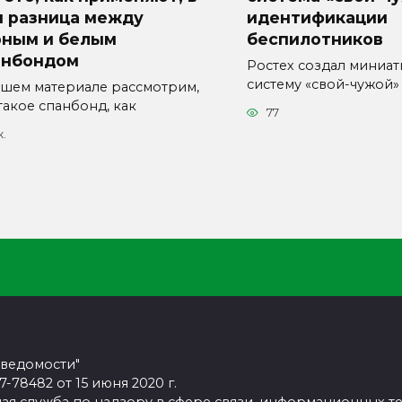
м разница между
идентификации
рным и белым
беспилотников
анбондом
Ростех создал миниа
систему «свой-чужой»
ашем материале рассмотрим,
такое спанбонд, как
77
к.
 ведомости"
78482 от 15 июня 2020 г.