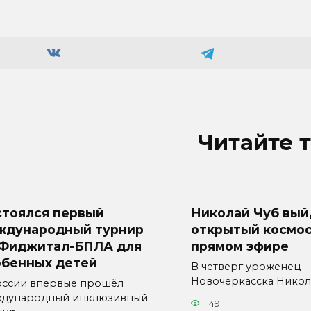
Читайте 
стоялся первый
Николай Чуб вый
ждународный турнир
открытый космос
 Фиджитал-БПЛА для
прямом эфире
обенных детей
В четверг уроженец
Новочеркасска Никола
оссии впервые прошёл
дународный инклюзивный
149