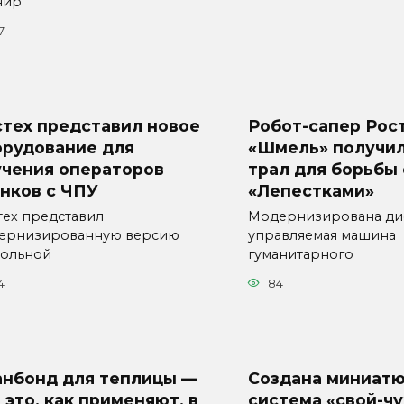
нир
7
стех представил новое
Робот-сапер Рос
орудование для
«Шмель» получи
учения операторов
трал для борьбы 
нков с ЧПУ
«Лепестками»
тех представил
Модернизирована ди
ернизированную версию
управляемая машина
тольной
гуманитарного
4
84
анбонд для теплицы —
Создана миниат
 это, как применяют, в
система «свой-ч