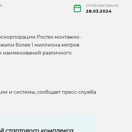
В
ОПУБЛИКОВАНО
28.03.2024
оскорпорации Ростех монтажно-
ожили более 1 миллиона метров
яч наименований различного
и и системы, сообщает пресс-служба
й стартового комплекса