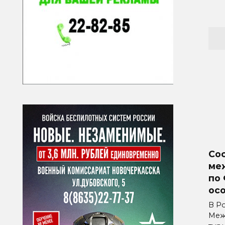
Со
ме
по
ос
В Р
Меж