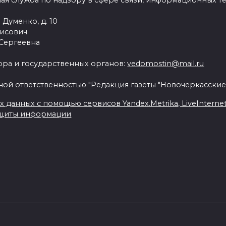
ая служба по надзору в сфере связи, информационных т
 Думенко, д. 10
рисович
 Сергеевна
ра и государственных органов:
vedomostin@mail.ru
ной ответственностью "Редакция газеты "Новочеркасские
данных с помощью сервисов Yandex.Metrika, LiveInternet, 
ащиты информации