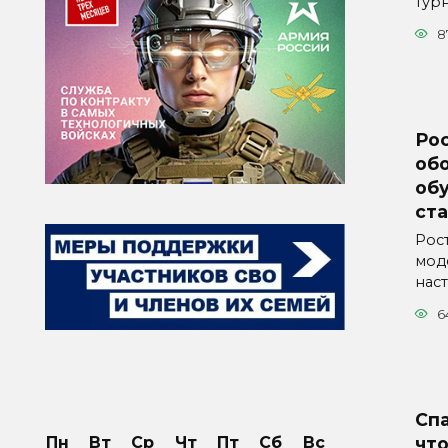
тур
8
Ро
об
об
ста
Рос
мод
нас
6
Сп
что
Пн
Вт
Ср
Чт
Пт
Сб
Вс