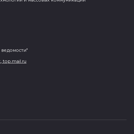
ехнологий и массовых коммуникаций
 ведомости"
top.mail.ru