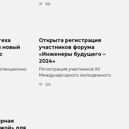
88
теха
Открыта регистрация
л новый
участников форума
с
«Инженеры будущего –
2024»
станционно
Регистрация участников XII
Международного молодежного
126
юрная
ужой» для