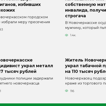
иганов, избивших
собственную мат
охожих
инвалида, получи
строгача
овочеркасском городском
е избрали меру пресечения
В Новочеркасске осу
мужчину, который пыт
83
1.4к.
Новочеркасске
Житель Новочер
цидивист украл металл
украл табачной 
17 тысяч рублей
на 110 тысяч руб
рудники полиции задержали
Новочеркасец подозр
летнего новочеркасца
краже из торгового п
1
116