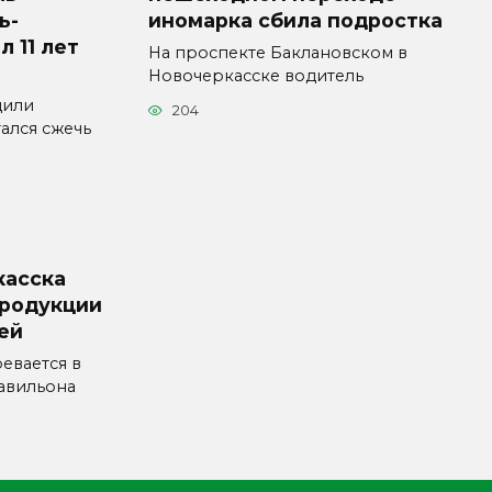
ь-
иномарка сбила подростка
л 11 лет
На проспекте Баклановском в
Новочеркасске водитель
дили
204
ался сжечь
касска
продукции
лей
евается в
авильона