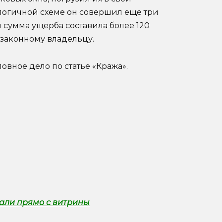
алогичной схеме он совершил еще три
 сумма ущерба составила более 120
 законному владельцу.
вное дело по статье «Кража».
али прямо с витрины