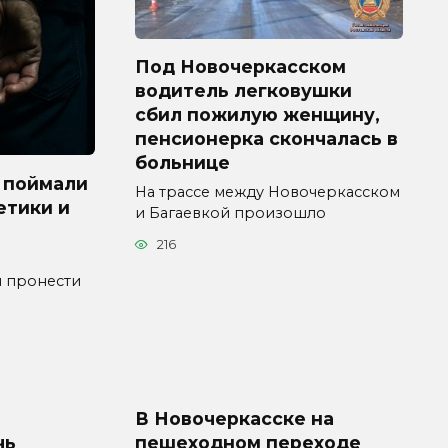
Под Новочеркасском
водитель легковушки
сбил пожилую женщину,
пенсионерка скончалась в
больнице
 поймали
На трассе между Новочеркасском
етики и
и Багаевкой произошло
216
я пронести
В Новочеркасске на
чь
пешеходном переходе