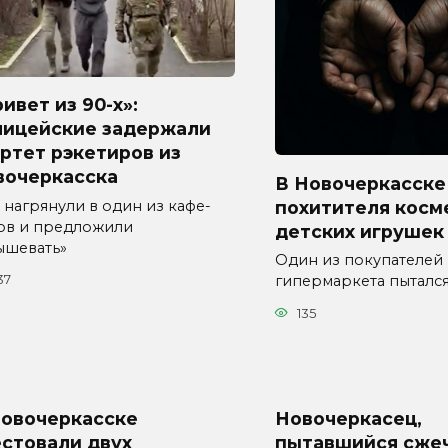
ивет из 90-х»:
лицейские задержали
ртет рэкетиров из
вочеркасска
В Новочеркасске
похитителя косм
 нагрянули в один из кафе-
ов и предложили
детских игрушек
ышевать»
Один из покупателей
гипермаркета пыталс
37
135
Новочеркасске
Новочеркасец,
стовали двух
пытавшийся сже