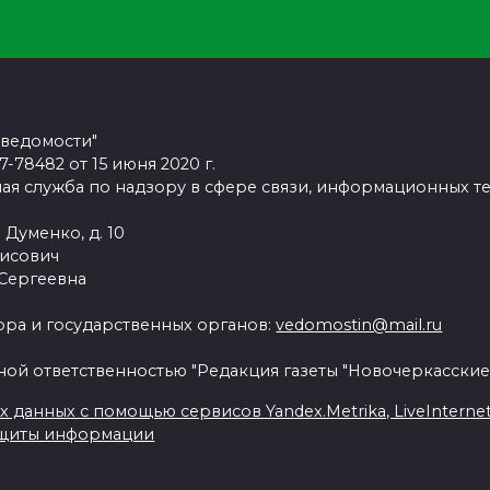
 ведомости"
78482 от 15 июня 2020 г.
ая служба по надзору в сфере связи, информационных т
 Думенко, д. 10
рисович
 Сергеевна
ра и государственных органов:
vedomostin@mail.ru
ной ответственностью "Редакция газеты "Новочеркасские
данных с помощью сервисов Yandex.Metrika, LiveInternet, 
ащиты информации