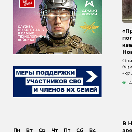
«Пр
по
ква
Но
Они
бар
«кр
2
В 
аре
Пн
Вт
Ср
Чт
Пт
Сб
Вс