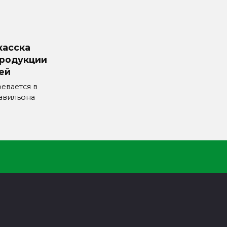
касска
продукции
лей
евается в
авильона