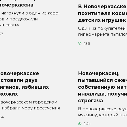
вочеркасска
В Новочеркасске
похитителя косм
 нагрянули в один из кафе-
ов и предложили
детских игрушек
ышевать»
Один из покупателей
гипермаркета пыталс
37
136
Новочеркасске
Новочеркасец,
стовали двух
пытавшийся сже
иганов, избивших
собственную мат
охожих
инвалида, получи
строгача
овочеркасском городском
е избрали меру пресечения
В Новочеркасске осу
мужчину, который пыт
84
1.4к.