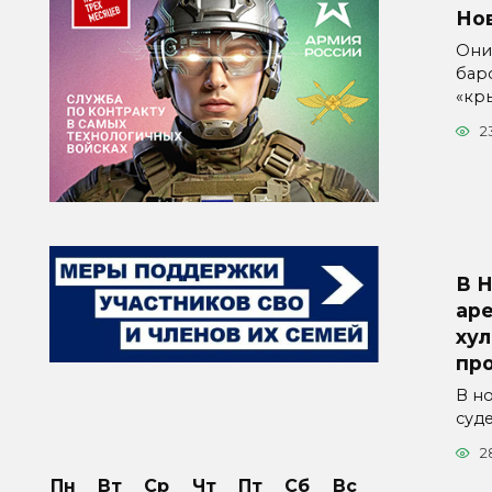
Но
Они
бар
«кр
2
В 
аре
хул
пр
В н
суд
2
Пн
Вт
Ср
Чт
Пт
Сб
Вс