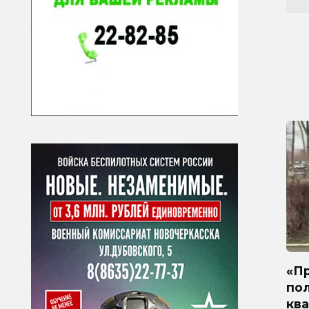
«Пр
по
ква