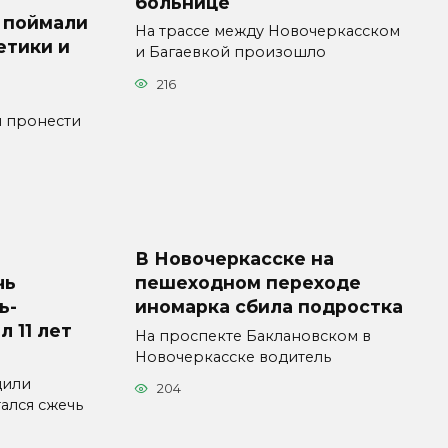
больнице
 поймали
На трассе между Новочеркасском
етики и
и Багаевкой произошло
216
я пронести
В Новочеркасске на
чь
пешеходном переходе
ь-
иномарка сбила подростка
л 11 лет
На проспекте Баклановском в
Новочеркасске водитель
дили
204
ался сжечь