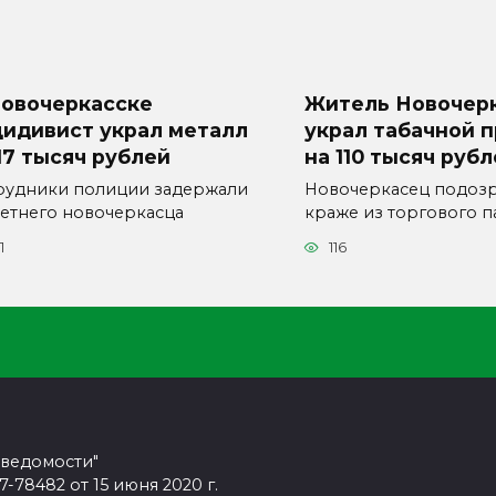
Новочеркасске
Житель Новочер
цидивист украл металл
украл табачной 
17 тысяч рублей
на 110 тысяч руб
рудники полиции задержали
Новочеркасец подозр
летнего новочеркасца
краже из торгового п
1
116
 ведомости"
78482 от 15 июня 2020 г.