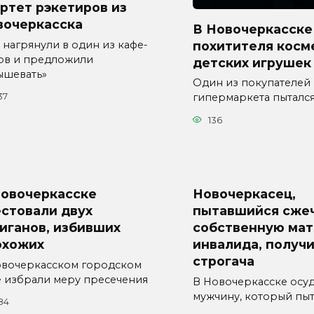
ртет рэкетиров из
вочеркасска
В Новочеркасске
похитителя косм
 нагрянули в один из кафе-
ов и предложили
детских игрушек
ышевать»
Один из покупателей
гипермаркета пыталс
37
136
Новочеркасске
Новочеркасец,
стовали двух
пытавшийся сже
иганов, избивших
собственную мат
охожих
инвалида, получи
строгача
овочеркасском городском
е избрали меру пресечения
В Новочеркасске осу
мужчину, который пыт
84