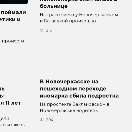
больнице
 поймали
На трассе между Новочеркасском
етики и
и Багаевкой произошло
216
я пронести
В Новочеркасске на
чь
пешеходном переходе
ь-
иномарка сбила подростка
л 11 лет
На проспекте Баклановском в
Новочеркасске водитель
дили
204
ался сжечь