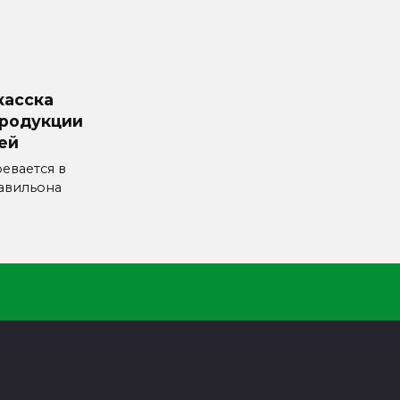
касска
продукции
лей
евается в
авильона