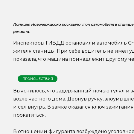
Полиция Новочеркасска раскрыла угон автомобиля в станице
региона.
Инспекторы ГИБДД остановили автомобиль Che
жителя станицы. При себе водитель не имел уд
показала, что машина принадлежит другому че
ПРОИСШЕСТВИЯ
Выяснилось, что задержанный ночью гулял и
возле частного дома. Дернув ручку, злоумышл
и сел внутрь. В замке оказался ключ зажигани
прокатиться.
В отношении фигуранта возбуждено уголовное