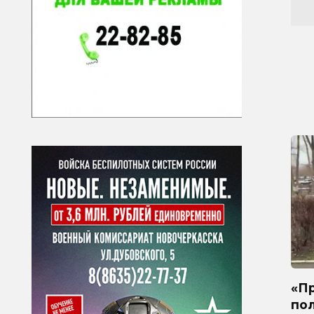
«Пр
по