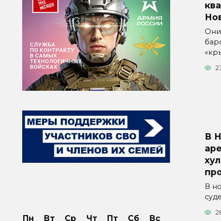
ква
Но
Они
бар
«кр
2
В 
аре
хул
пр
В н
суд
2
Пн
Вт
Ср
Чт
Пт
Сб
Вс