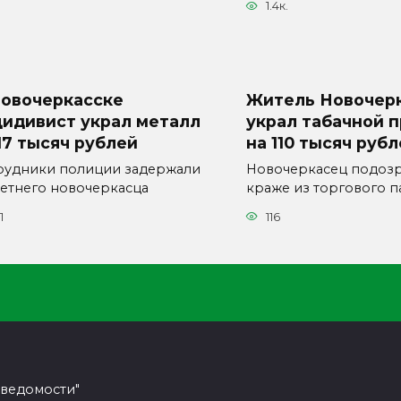
1.4к.
Новочеркасске
Житель Новочер
цидивист украл металл
украл табачной 
17 тысяч рублей
на 110 тысяч руб
рудники полиции задержали
Новочеркасец подозр
летнего новочеркасца
краже из торгового п
1
116
 ведомости"