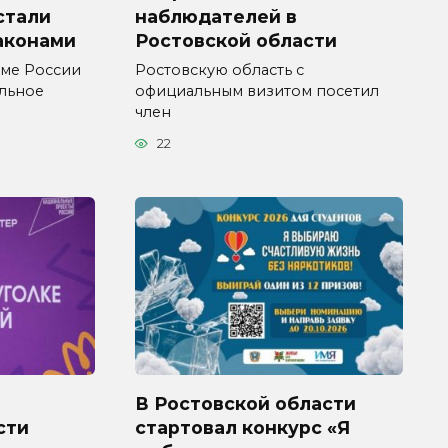
 стали
наблюдателей в
аконами
Ростовской области
уме России
Ростовскую область с
ельное
официальным визитом посетил
член
22
В Ростовской области
сти
стартовал конкурс «Я