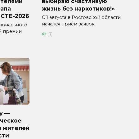
ителями
выбираю счастливую
тапа
жизнь без наркотиков!»
СТЕ-2026
С 1 августа в Ростовской области
начался приём заявок
ионального
й премии
31
у —
ческое
я жителей
сти