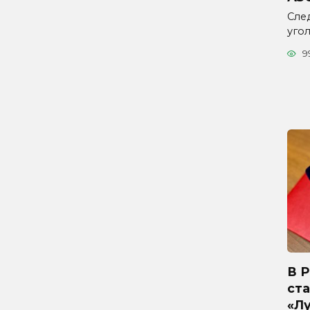
Сле
уго
9
В 
ста
«Л