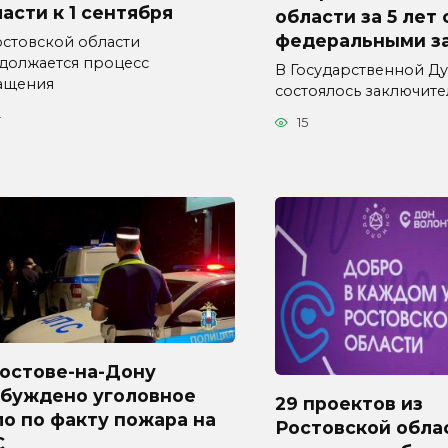
асти к 1 сентября
области за 5 лет
федеральными з
остовской области
должается процесс
В Государственной Д
ащения
состоялось заключит
4
15
Ростове-на-Дону
збуждено уголовное
29 проектов из
о по факту пожара на
Ростовской обла
С