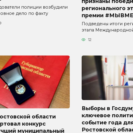
признаны побед
дователи полиции возбудили
регионального э
ловное дело по факту
премии #МЫВМЕ
9
Подведены итоги рег
этапа Международно
12
Выборы в Госдум
ключевое полити
Ростовской области
событие года дл
ртовал конкурс
Ростовской обла
учший муниципальный