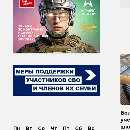
Бол
уче
шк
Пн
Вт
Ср
Чт
Пт
Сб
Вс