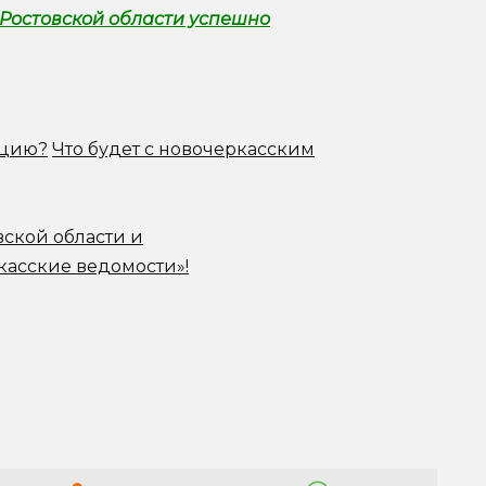
Ростовской области успешно
ацию?
Что будет с новочеркасским
вской области и
касские ведомости»!