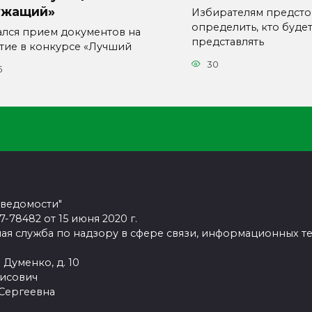
ужащий»
Избирателям предсто
определить, кто буде
ался прием документов на
представлять
стие в конкурсе «Лучший
30
5
 ведомости"
78482 от 15 июня 2020 г.
ая служба по надзору в сфере связи, информационных т
 Думенко, д. 10
рисович
 Сергеевна