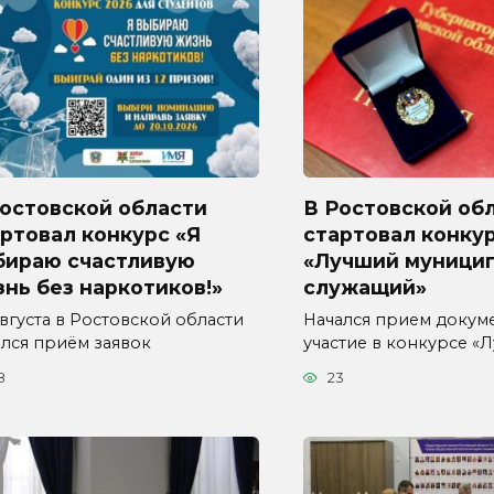
Ростовской области
В Ростовской об
ртовал конкурс «Я
стартовал конку
бираю счастливую
«Лучший муници
нь без наркотиков!»
служащий»
августа в Ростовской области
Начался прием докум
ался приём заявок
участие в конкурсе «
8
23