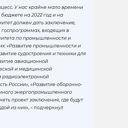
оцесс. У нас крайне мало времени
 бюджете на 2022 год и на
митет должен дать заключение,
а госпрограммах, входящих в
омитета по промышленности и
них: «Развитие промышленности и
звитие судостроения и техники для
звитие авиационной
еской и медицинской
и радиоэлектронной
ть России», «Развитие оборонно-
омного энергопромышленного
ять проект заключения, где будут
дой из них»
, – подчеркнул