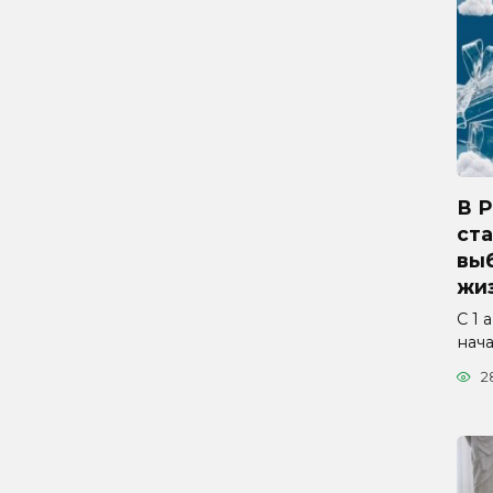
В 
ста
вы
жиз
С 1 
нач
2