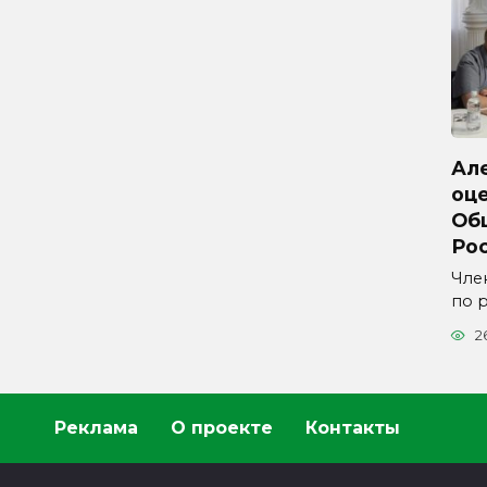
Ал
оц
Об
Ро
Чле
по 
2
Реклама
О проекте
Контакты