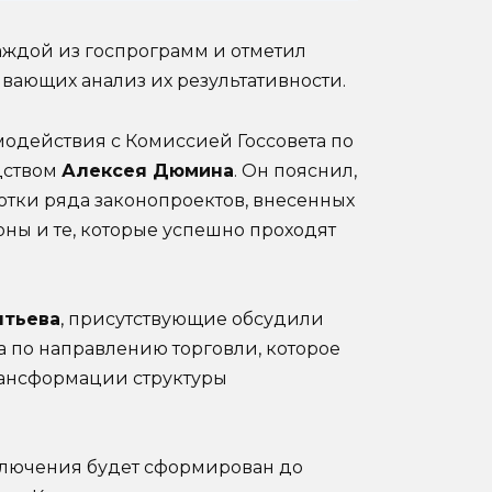
аждой из госпрограмм и отметил
ивающих анализ их результативности.
модействия с Комиссией Госсовета по
дством
Алексея Дюмина
. Он пояснил,
ботки ряда законопроектов, внесенных
коны и те, которые успешно проходят
нтьева
, присутствующие обсудили
а по направлению торговли, которое
трансформации структуры
аключения будет сформирован до