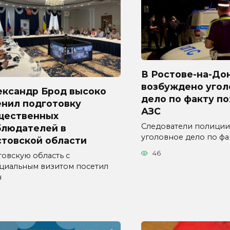
В Ростове-на-До
возбуждено угол
ександр Брод высоко
дело по факту п
енил подготовку
АЗС
щественных
Следователи полиции
блюдателей в
уголовное дело по фа
стовской области
46
товскую область с
циальным визитом посетил
н