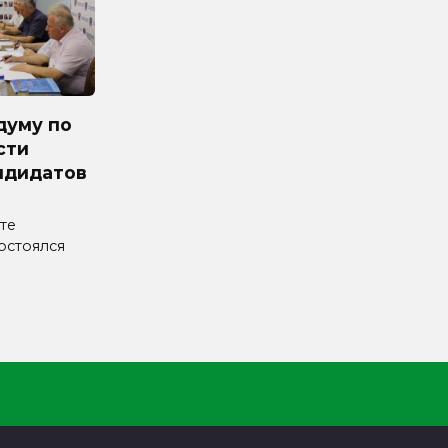
думу по
сти
ндидатов
те
остоялся