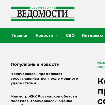
Перейти
к
содержанию
Главная
Новости
СВО
Интервью
ГЛА
Популярные новости
ГОС
Новочеркасск продолжает
К
восстанавливаться после мощного
удара стихии
п
Министр ЖКХ Ростовской области
с
посетила Новочеркасск: оценка