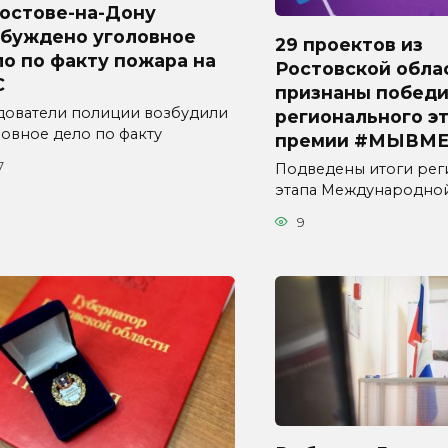
Ростове-на-Дону
збуждено уголовное
29 проектов из
о по факту пожара на
Ростовской обла
С
признаны побед
дователи полиции возбудили
регионального э
ловное дело по факту
премии #МЫВМЕ
7
Подведены итоги рег
этапа Международно
9