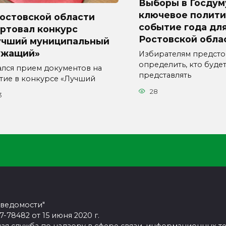
Выборы в Госдум
ключевое полити
Ростовской области
событие года дл
ртовал конкурс
Ростовской обла
учший муниципальный
ужащий»
Избирателям предсто
определить, кто буде
ался прием документов на
представлять
стие в конкурсе «Лучший
28
3
 ведомости"
78482 от 15 июня 2020 г.