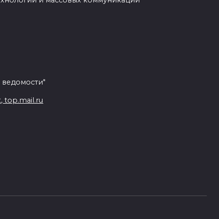
ехнологий и массовых коммуникаций
 ведомости"
top.mail.ru