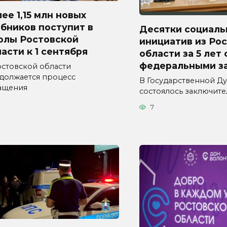
ее 1,15 млн новых
бников поступит в
Десятки социаль
олы Ростовской
инициатив из Ро
асти к 1 сентября
области за 5 лет
федеральными з
остовской области
должается процесс
В Государственной Д
ащения
состоялось заключит
7