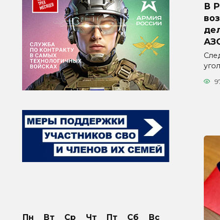
В 
во
дел
АЗ
Сле
уго
9
Пн
Вт
Ср
Чт
Пт
Сб
Вс