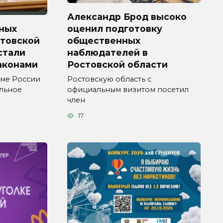
Александр Брод высоко
ных
оценил подготовку
стовской
общественных
 стали
наблюдателей в
аконами
Ростовской области
уме России
Ростовскую область с
ельное
официальным визитом посетил
член
17