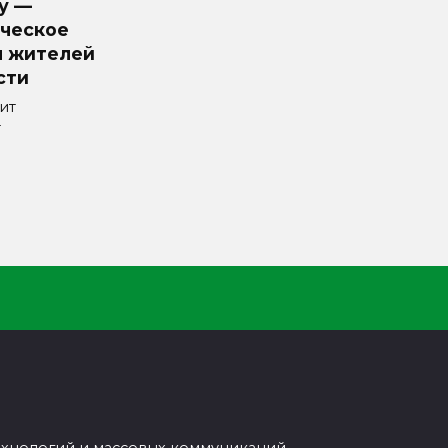
у —
ческое
я жителей
сти
ит
т