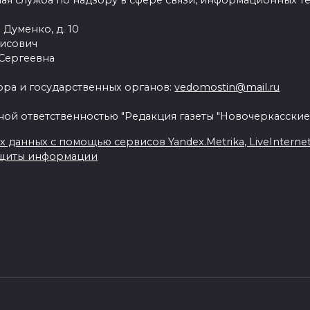
ая служба по надзору в сфере связи, информационных т
 Думенко, д. 10
рисович
 Сергеевна
ра и государственных органов:
vedomostin@mail.ru
ной ответственностью "Редакция газеты "Новочеркасские
данных с помощью сервисов Yandex.Metrika, LiveInternet, 
ащиты информации