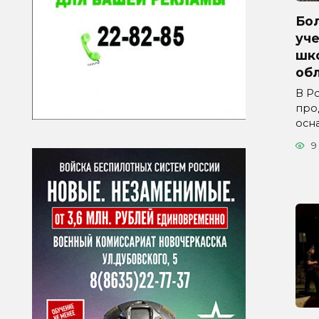
Бол
уче
шк
обл
В Р
про
осн
9