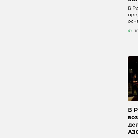
В Р
про
осн
1
В 
во
дел
АЗ