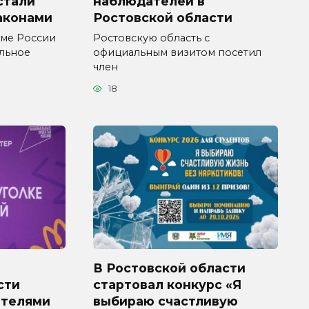
 стали
наблюдателей в
аконами
Ростовской области
уме России
Ростовскую область с
ельное
официальным визитом посетил
член
18
В Ростовской области
сти
стартовал конкурс «Я
ителями
выбираю счастливую