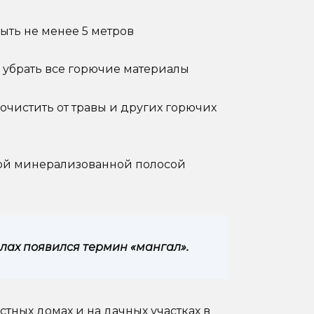
ыть не менее 5 метров
о убрать все горючие материалы
 очистить от травы и других горючих
ной минерализованной полосой
илах появился термин «мангал».
стных домах и на дачных участках в