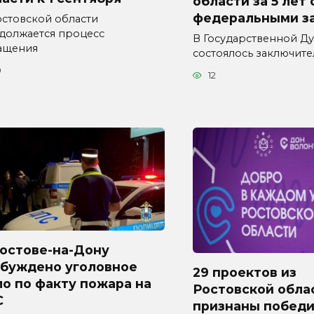
области за 5 лет
федеральными з
остовской области
должается процесс
В Государственной Д
ащения
состоялось заключит
0
12
Ростове-на-Дону
збуждено уголовное
29 проектов из
о по факту пожара на
Ростовской обла
С
признаны побед