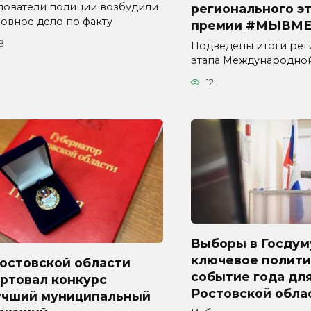
дователи полиции возбудили
регионального э
ловное дело по факту
премии #МЫВМЕ
8
Подведены итоги рег
этапа Международно
12
Выборы в Госдум
ключевое полити
Ростовской области
событие года дл
ртовал конкурс
Ростовской обла
учший муниципальный