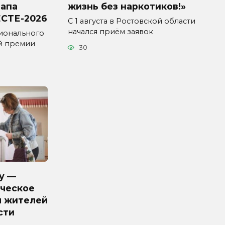
тапа
жизнь без наркотиков!»
СТЕ-2026
С 1 августа в Ростовской области
начался приём заявок
ионального
й премии
30
у —
ческое
я жителей
сти