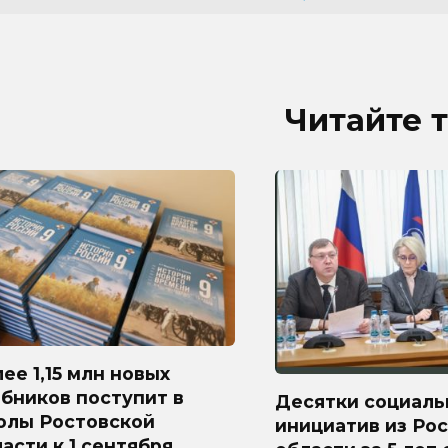
Читайте 
ее 1,15 млн новых
бников поступит в
Десятки социаль
олы Ростовской
инициатив из Ро
асти к 1 сентября