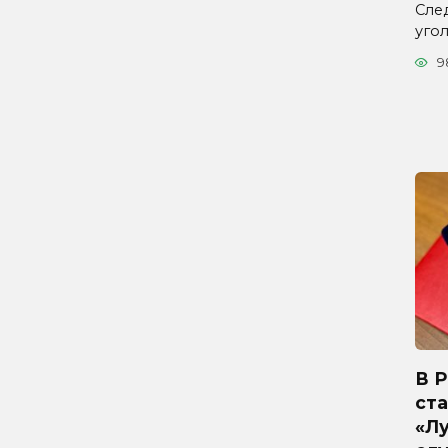
Сле
уго
9
В 
ста
«Л