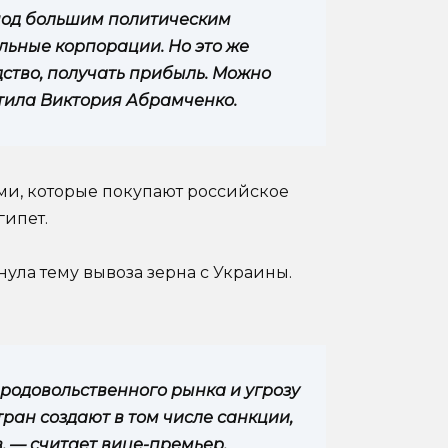
я под большим политическим
льные корпорации. Но это же
ство, получать прибыль. Можно
метила Виктория Абрамченко.
ми, которые покупают российское
гипет.
нула тему вывоза зерна с Украины.
продовольственного рынка и угрозу
тран создают в том числе санкции,
, — считает вице-премьер.