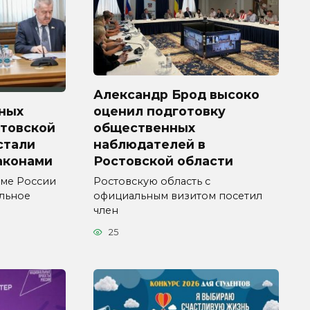
Александр Брод высоко
ных
оценил подготовку
стовской
общественных
 стали
наблюдателей в
аконами
Ростовской области
уме России
Ростовскую область с
ельное
официальным визитом посетил
член
25