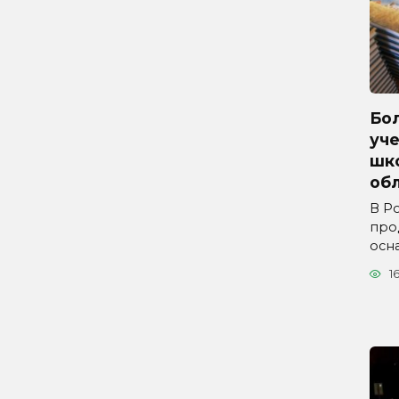
Бол
уче
шк
обл
В Р
про
осн
1