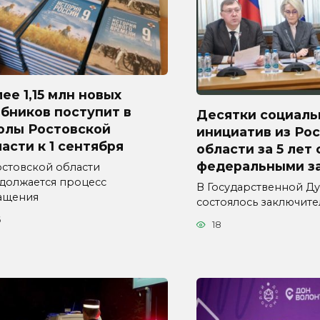
ее 1,15 млн новых
бников поступит в
Десятки социаль
олы Ростовской
инициатив из Ро
асти к 1 сентября
области за 5 лет
федеральными з
остовской области
должается процесс
В Государственной Д
ащения
состоялось заключит
6
18