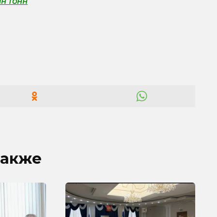
лн тонн
также