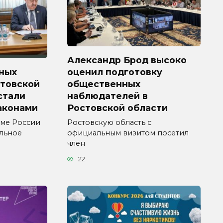
Александр Брод высоко
ных
оценил подготовку
стовской
общественных
 стали
наблюдателей в
аконами
Ростовской области
уме России
Ростовскую область с
ельное
официальным визитом посетил
член
22