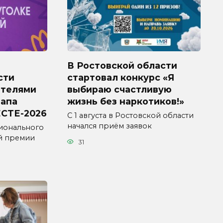
В Ростовской области
сти
стартовал конкурс «Я
ителями
выбираю счастливую
тапа
жизнь без наркотиков!»
СТЕ-2026
С 1 августа в Ростовской области
начался приём заявок
ионального
й премии
31