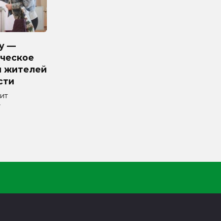
у —
ческое
я жителей
сти
ит
т