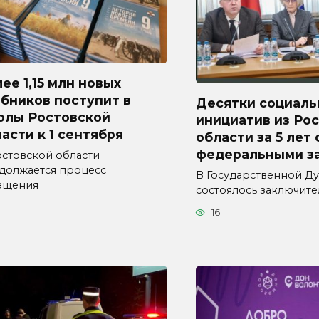
ее 1,15 млн новых
бников поступит в
Десятки социаль
олы Ростовской
инициатив из Ро
асти к 1 сентября
области за 5 лет
федеральными з
остовской области
должается процесс
В Государственной Д
ащения
состоялось заключит
16