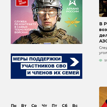
В 
во
дел
АЗ
Сле
уго
9
Пн
Вт
Ср
Чт
Пт
Сб
Вс