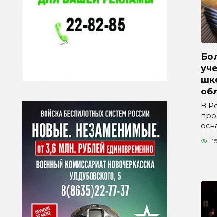
Бол
уче
шк
обл
В Р
про
осн
15