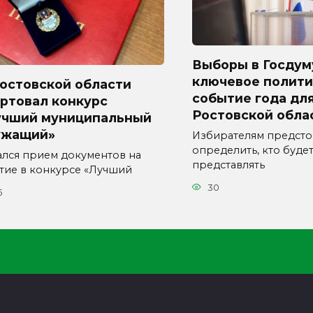
Выборы в Госдум
ключевое полити
Ростовской области
событие года дл
ртовал конкурс
Ростовской обла
учший муниципальный
ужащий»
Избирателям предсто
определить, кто буде
ался прием документов на
представлять
стие в конкурсе «Лучший
30
5