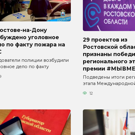
Ростове-на-Дону
збуждено уголовное
29 проектов из
о по факту пожара на
Ростовской обла
С
признаны побед
дователи полиции возбудили
регионального э
ловное дело по факту
премии #МЫВМЕ
9
Подведены итоги рег
этапа Международно
12