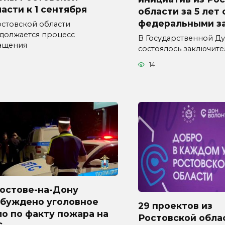
асти к 1 сентября
области за 5 лет
федеральными з
остовской области
должается процесс
В Государственной Д
ащения
состоялось заключит
3
14
Ростове-на-Дону
збуждено уголовное
29 проектов из
о по факту пожара на
Ростовской обла