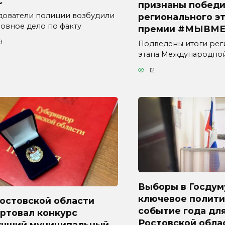
С
признаны побед
дователи полиции возбудили
регионального э
ловное дело по факту
премии #МЫВМЕ
9
Подведены итоги рег
этапа Международно
12
Выборы в Госдум
ключевое полити
Ростовской области
событие года дл
ртовал конкурс
Ростовской обла
учший муниципальный