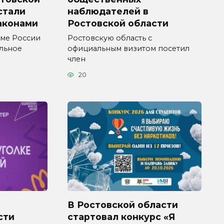
 стали
наблюдателей в
аконами
Ростовской области
уме России
Ростовскую область с
ельное
официальным визитом посетил
член
20
В Ростовской области
сти
стартовал конкурс «Я