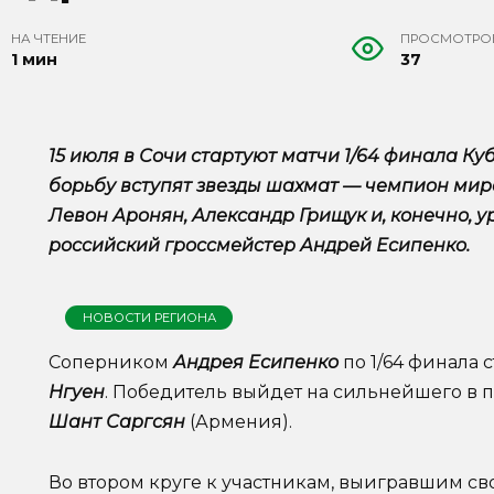
НА ЧТЕНИЕ
ПРОСМОТРО
1 мин
37
15 июля в Сочи стартуют матчи 1/64 финала Ку
борьбу вступят звезды шахмат — чемпион мир
Левон Аронян, Александр Грищук и, конечно, 
российский гроссмейстер Андрей Есипенко.
НОВОСТИ РЕГИОНА
Соперником
Андрея Есипенко
по 1/64 финала 
Нгуен
. Победитель выйдет на сильнейшего в 
Шант Саргсян
(Армения).
Во втором круге к участникам, выигравшим сво