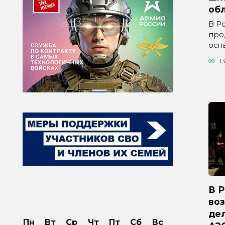
обл
В Р
про
осн
1
В 
во
дел
Пн
Вт
Ср
Чт
Пт
Сб
Вс