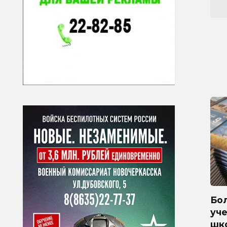
Бол
уче
шк