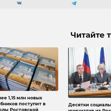
Читайте 
ее 1,15 млн новых
бников поступит в
Десятки социаль
олы Ростовской
инициатив из Ро