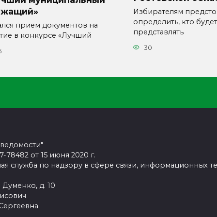
ужащий»
Избирателям предсто
определить, кто буде
ался прием документов на
представлять
стие в конкурсе «Лучший
30
5
 ведомости"
78482 от 15 июня 2020 г.
ая служба по надзору в сфере связи, информационных т
 Думенко, д. 10
рисович
 Сергеевна