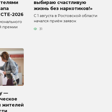
ителями
выбираю счастливую
тапа
жизнь без наркотиков!»
СТЕ-2026
С 1 августа в Ростовской области
начался приём заявок
ионального
й премии
31
у —
ческое
я жителей
сти